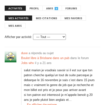
ACTIVITÉS
PROFIL
AMIS
FORUMS
0
MES ACTIVITÉS
MES CITATIONS
MES FAVORIS
MES AMIS
Afficher par activité:
duxe
a répondu au sujet
Boulot libre à Brisbane dans un pub
dans le forum
Jobs whv
il y a 21 ans
salut marion je voudrais savoir si il est sur que ton
patron cherche quelqu’un tout de suite parceque je
debarque le 16 novembre je sais c’est dans 15 jours
mais c vraiment le genre de job que je recherche et
mon billet est pris et je peux pas arriver avant
si ton patron est interressé je m’appele benoit g 20
ans je parle plutot bien anglais et…
En afficher davantage