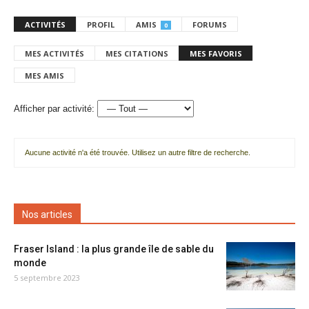
ACTIVITÉS
PROFIL
AMIS
FORUMS
0
MES ACTIVITÉS
MES CITATIONS
MES FAVORIS
MES AMIS
Afficher par activité:
Aucune activité n'a été trouvée. Utilisez un autre filtre de recherche.
Nos articles
Fraser Island : la plus grande île de sable du
monde
5 septembre 2023