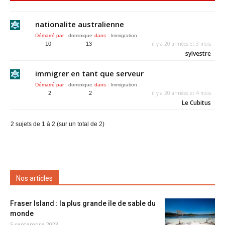
nationalite australienne
Démarré par :
dominique
dans :
Immigration
il y a 20 années et 3 mois
10
13
sylvestre
immigrer en tant que serveur
Démarré par :
dominique
dans :
Immigration
il y a 20 années et 4 mois
2
2
Le Cubitus
2 sujets de 1 à 2 (sur un total de 2)
Nos articles
Fraser Island : la plus grande île de sable du
monde
5 septembre 2023