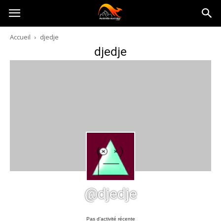
Australia-
Accueil
djedje
djedje
australie.com
@djedje
Pas d’activité récente