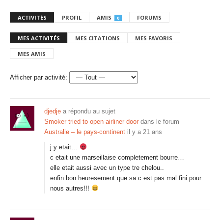
ACTIVITÉS
PROFIL
AMIS
FORUMS
0
MES ACTIVITÉS
MES CITATIONS
MES FAVORIS
MES AMIS
Afficher par activité:
djedje
a répondu au sujet
Smoker tried to open airliner door
dans le forum
Australie – le pays-continent
il y a 21 ans
j y etait…
c etait une marseillaise completement bourre…
elle etait aussi avec un type tre chelou..
enfin bon heuresement que sa c est pas mal fini pour
nous autres!!!