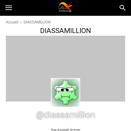
Australia-
Accueil
DIASSAMILLION
DIASSAMILLION
australie.com
@diassamillion
Pas d’activité récente