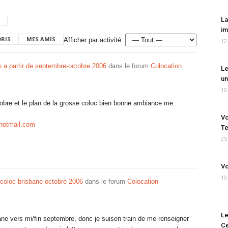
La
im
ORIS
MES AMIS
Afficher par activité:
12
n a partir de septembre-octobre 2006
dans le forum
Colocation
Le
un
10
ctobre et le plan de la grosse coloc bien bonne ambiance me
Vo
hotmail.com
Te
25
Vo
19
coloc brisbane octobre 2006
dans le forum
Colocation
Le
ane vers mi/fin septembre, donc je suisen train de me renseigner
Ce