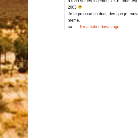
a fond sur les logements. Ce forum est
2003
Je te propose un deal, des que je trouve 
meme.
ca…
En afficher davantage