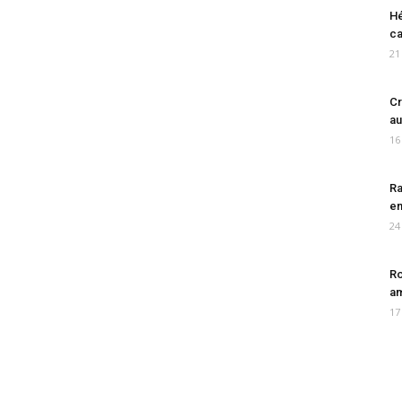
Hé
ca
21
Cr
au
16
Ra
en
24
Ro
am
17