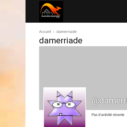
Australia-
Accueil
damerriade
australie.com
damerriade
@damerr
Pas d’activité récente