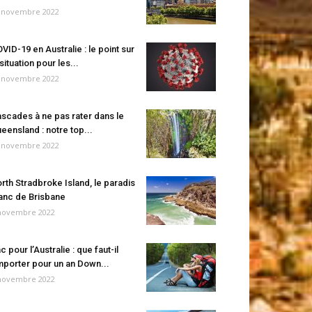
 novembre 2022
VID-19 en Australie : le point sur
 situation pour les...
 novembre 2022
scades à ne pas rater dans le
eensland : notre top...
 novembre 2022
rth Stradbroke Island, le paradis
anc de Brisbane
novembre 2022
c pour l’Australie : que faut-il
porter pour un an Down...
novembre 2022