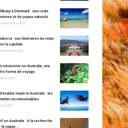
Albany à Denmark : une route
histoire et de joyaux naturels
 septembre 2022
nberra : nos itinéraires de visite
ns la capitale
septembre 2022
écotourisme en Australie, une
tre forme de voyage
 août 2022
rénaline made in Australie : les
tivités incontournables
août 2022
rf en Australie : A la recherche
 la vague...