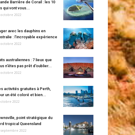
ande Barrière de Corail : les 10
es qui vont vous...
 octobre 2022
ger avec les dauphins en
stralie : l’incroyable expérience
 octobre 2022
its australiennes : 7 lieux que
us n’êtes pas prêt d’oublier...
 octobre 2022
s activités gratuites à Perth,
ur un été coloré et bien...
octobre 2022
wnsville, point stratégique du
rd tropical Queensland
 septembre 2022