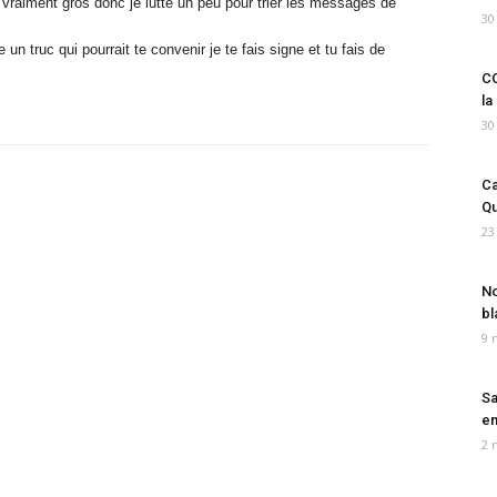
 vraiment gros donc je lutte un peu pour trier les messages de
30
un truc qui pourrait te convenir je te fais signe et tu fais de
CO
la
30
Ca
Qu
23
No
bl
9 
Sa
em
2 