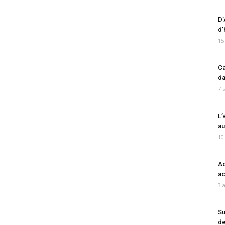
D’
d’
15
Ca
da
7 
L’
au
10
Ad
ac
3 
Su
de