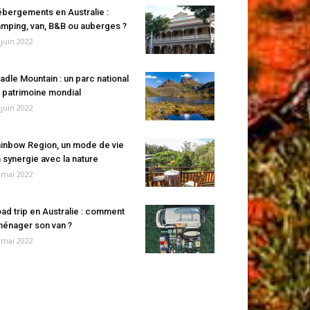
bergements en Australie :
mping, van, B&B ou auberges ?
 juin 2022
adle Mountain : un parc national
 patrimoine mondial
 juin 2022
inbow Region, un mode de vie
 synergie avec la nature
 mai 2022
ad trip en Australie : comment
énager son van ?
 mai 2022