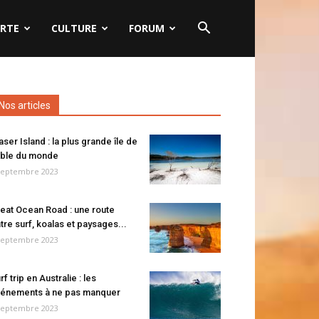
RTE
CULTURE
FORUM
Nos articles
aser Island : la plus grande île de
ble du monde
septembre 2023
eat Ocean Road : une route
tre surf, koalas et paysages...
septembre 2023
rf trip en Australie : les
énements à ne pas manquer
septembre 2023