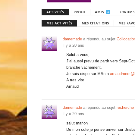
ACTIVITÉS
PROFIL
AMIS
FORUMS
0
MES ACTIVITÉS
MES CITATIONS
MES FAV
damerriade
a répondu au sujet
Collocatio
il y a 20 ans
Salut a vous,
J’ai aussi prevu de partir vers Sept-O
branche vachement.
Je suis dispo sur MSn a
arnaudmerri@
A tres vite
Arnaud
damerriade
a répondu au sujet
recherche 
il y a 20 ans
salut marion
De mon cote je pense arriver sur Brisb