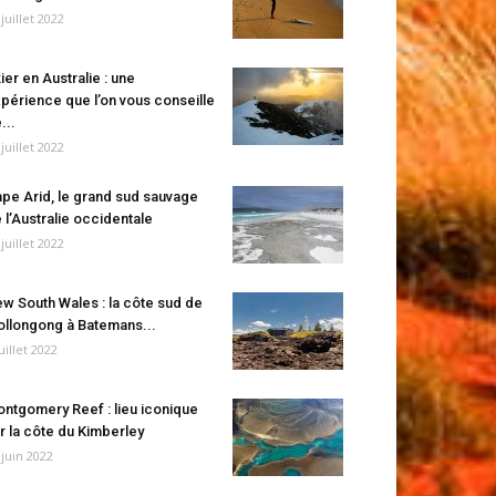
 juillet 2022
ier en Australie : une
périence que l’on vous conseille
...
 juillet 2022
pe Arid, le grand sud sauvage
 l’Australie occidentale
 juillet 2022
w South Wales : la côte sud de
llongong à Batemans...
juillet 2022
ntgomery Reef : lieu iconique
r la côte du Kimberley
 juin 2022