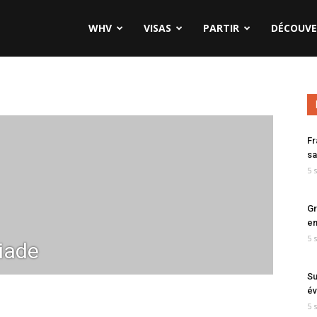
WHV
VISAS
PARTIR
DÉCOUVE
Fr
sa
5 
Gr
en
5 
iade
Su
év
5 