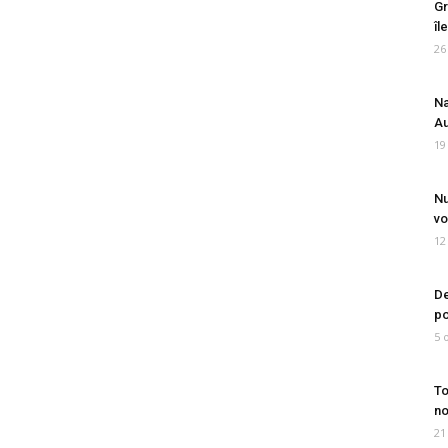
Gr
îl
26
Na
Au
19
Nu
vo
12
De
po
5 
To
no
21