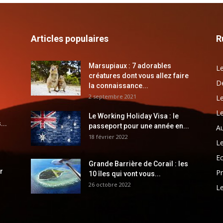
Articles populaires
R
Marsupiaux : 7 adorables
Le
créatures dont vous allez faire
Dé
la connaissance...
2 septembre 2021
Le
Le
Le Working Holiday Visa : le
...
passeport pour une année en...
Au
18 février 2022
Le
E
Grande Barrière de Corail : les
r
Pr
10 îles qui vont vous...
26 octobre 2022
Le