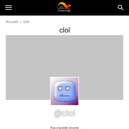
Australia-
Accueil
clol
clol
australie.com
@clol
Pas d’activité récente