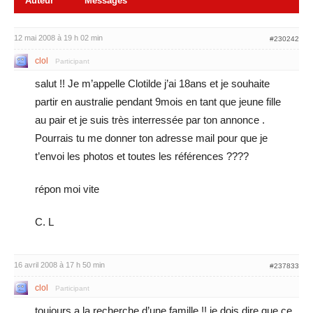
Auteur
Messages
12 mai 2008 à 19 h 02 min
#230242
clol
Participant
salut !! Je m’appelle Clotilde j’ai 18ans et je souhaite
partir en australie pendant 9mois en tant que jeune fille
au pair et je suis très interressée par ton annonce .
Pourrais tu me donner ton adresse mail pour que je
t’envoi les photos et toutes les références ????
répon moi vite
C. L
16 avril 2008 à 17 h 50 min
#237833
clol
Participant
toujours a la recherche d’une famille !! je dois dire que ce