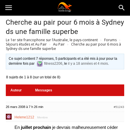
Australia-
Cherche au pair pour 6 mois à Sydney
ds une famille superbe
australie.com
Le 1er site francophone sur l’Australie, le pays-continent
›
Forums
›
Séjours études et Au Pair
›
Au Pair
›
Cherche au pair pour 6 mois à
Sydney ds une famille superbe
Ce sujet contient 7 réponses, 5 participants et a été mis à jour pour la
dernière fois par
fitness2206
, le
il y a 18 années et 4 mois
.
8 sujets de 1 à 8 (sur un total de 8)
Auteur
Messages
26 mars 2008 à 7 h 26 min
#51243
Helene1212
Membre
En
juillet prochain
je devrais malheureusement céder