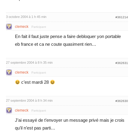
3 octobre 2004 à 1 h 45 min
#361214
clemeck
Participant
En fait il faut juste pense a faire debloquer yon portable
eb france et ca ne coute quasiment rien…
27 septembre 2004 à 8 h 35 min
#362631
clemeck
Participant
c’est mardi 28
27 septembre 2004 à 8 h 34 min
#362630
clemeck
Participant
J’ai essayé de t’envoyer un message privé mais je crois
qu’il n’est pas parti…