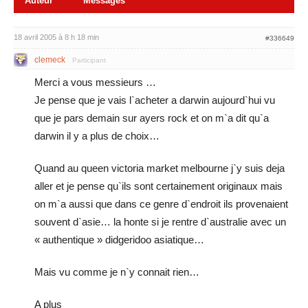
Auteur
Messages
18 avril 2005 à 8 h 18 min
#336649
clemeck
Participant
Merci a vous messieurs …
Je pense que je vais l`acheter a darwin aujourd`hui vu
que je pars demain sur ayers rock et on m`a dit qu`a
darwin il y a plus de choix…
Quand au queen victoria market melbourne j`y suis deja
aller et je pense qu`ils sont certainement originaux mais
on m`a aussi que dans ce genre d`endroit ils provenaient
souvent d`asie… la honte si je rentre d`australie avec un
« authentique » didgeridoo asiatique…
Mais vu comme je n`y connait rien…
A plus