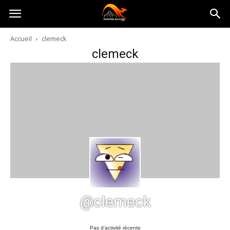
Australia-
Accueil
clemeck
clemeck
australie.com
@clemeck
Pas d’activité récente