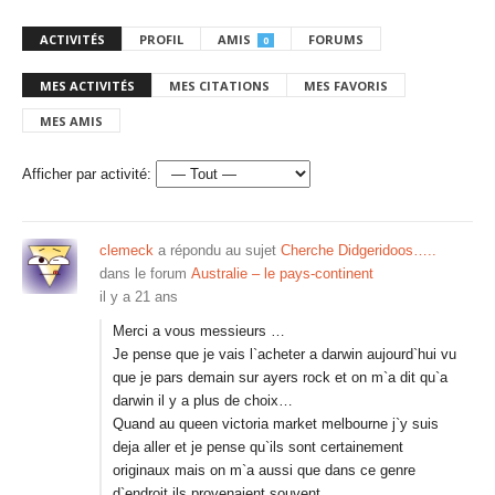
ACTIVITÉS
PROFIL
AMIS
FORUMS
0
MES ACTIVITÉS
MES CITATIONS
MES FAVORIS
MES AMIS
Afficher par activité:
clemeck
a répondu au sujet
Cherche Didgeridoos…..
dans le forum
Australie – le pays-continent
il y a 21 ans
Merci a vous messieurs …
Je pense que je vais l`acheter a darwin aujourd`hui vu
que je pars demain sur ayers rock et on m`a dit qu`a
darwin il y a plus de choix…
Quand au queen victoria market melbourne j`y suis
deja aller et je pense qu`ils sont certainement
originaux mais on m`a aussi que dans ce genre
d`endroit ils provenaient souvent…