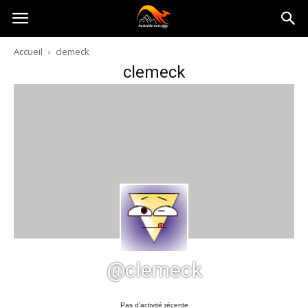
Australia-
Accueil
clemeck
clemeck
australie.com
@clemeck
Pas d’activité récente