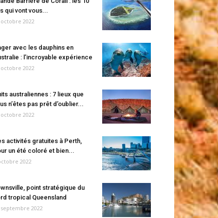
ande Barrière de Corail : les 10
es qui vont vous...
 octobre 2022
ger avec les dauphins en
stralie : l’incroyable expérience
 octobre 2022
its australiennes : 7 lieux que
us n’êtes pas prêt d’oublier...
 octobre 2022
s activités gratuites à Perth,
ur un été coloré et bien...
octobre 2022
wnsville, point stratégique du
rd tropical Queensland
 septembre 2022