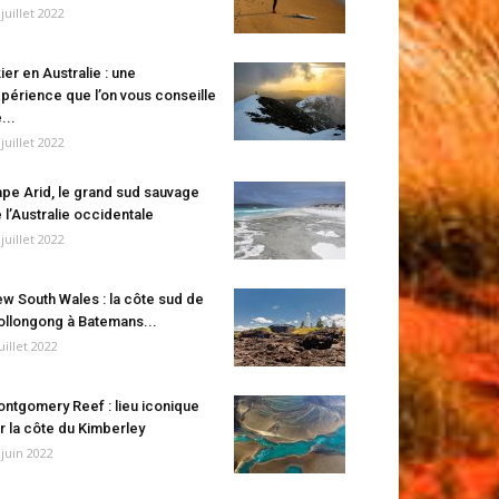
 juillet 2022
ier en Australie : une
périence que l’on vous conseille
...
 juillet 2022
pe Arid, le grand sud sauvage
 l’Australie occidentale
 juillet 2022
w South Wales : la côte sud de
llongong à Batemans...
juillet 2022
ntgomery Reef : lieu iconique
r la côte du Kimberley
 juin 2022