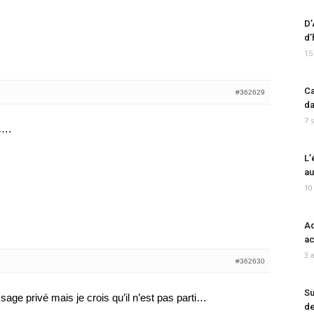
D’
d’
15
Ca
#362629
da
7 
a….
L’
au
10
Ad
ac
3 
#362630
Su
age privé mais je crois qu’il n’est pas parti…
de