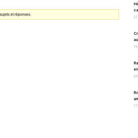
Hé
ca
ujets et réponses.
21
Cr
au
16
Ra
en
24
Ro
am
17