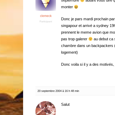
septembre
autant vous dire qu
monter
clemeck
Donc je pars mardi prochain pa
Participant
singapour et arrivé a sydney 19
prennent le meme avion que moi
pas trop galerer
au debut ca s
chambre dans un backpackers (u
logement)
Donc voila si il y a des motivés
20 septembre 2004 à 16 h 48 min
Salut