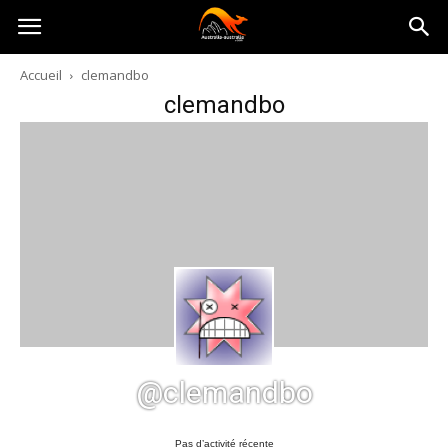
Australia-
Accueil
clemandbo
clemandbo
australie.com
@clemandbo
Pas d’activité récente