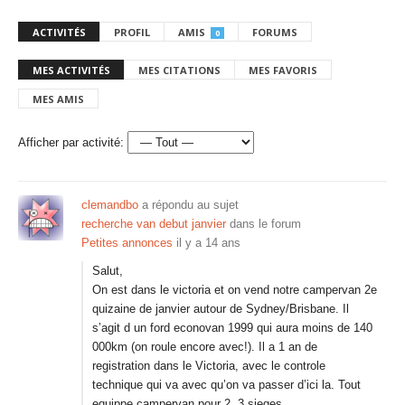
ACTIVITÉS
PROFIL
AMIS
FORUMS
0
MES ACTIVITÉS
MES CITATIONS
MES FAVORIS
MES AMIS
Afficher par activité:
clemandbo
a répondu au sujet
recherche van debut janvier
dans le forum
Petites annonces
il y a 14 ans
Salut,
On est dans le victoria et on vend notre campervan 2e
quizaine de janvier autour de Sydney/Brisbane. Il
s’agit d un ford econovan 1999 qui aura moins de 140
000km (on roule encore avec!). Il a 1 an de
registration dans le Victoria, avec le controle
technique qui va avec qu’on va passer d’ici la. Tout
equippe campervan pour 2. 3 sieges.…