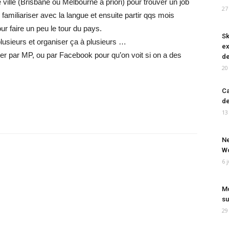
ille (Brisbane ou Melbourne à priori) pour trouver un job
27
 familiariser avec la langue et ensuite partir qqs mois
ur faire un peu le tour du pays.
Sk
lusieurs et organiser ça à plusieurs …
ex
ter par MP, ou par Facebook pour qu’on voit si on a des
de
20
Ca
de
13
Ne
Wo
6 
Mo
su
29