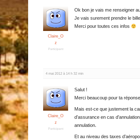
Ok bon je vais me renseigner a
Je vais surement prendre le bille
Merci pour toutes ces infos
Claire_O
z
Participant
4 mai 2012 à 14 h 32 min
Salut !
Merci beaucoup pour ta réponse 
Mais est-ce que justement la car
Claire_O
d’assurance en cas d’annulation?
z
annulation.
Participant
Et au niveau des taxes d’aéropor