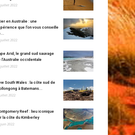
 juillet 2022
ier en Australie : une
périence que l’on vous conseille
...
 juillet 2022
pe Arid, le grand sud sauvage
 l’Australie occidentale
 juillet 2022
w South Wales : la côte sud de
llongong à Batemans...
juillet 2022
ntgomery Reef : lieu iconique
r la côte du Kimberley
 juin 2022