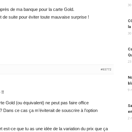
30
uprès de ma banque pour la carte Gold.
t de suite pour éviter toute mauvaise surprise !
CO
la
30
Ca
Qu
23
#93772
No
bl
9 
!!
te Gold (ou équivalent) ne peut pas faire office
Sa
 Dans ce cas ça m’éviterait de souscrire à l’option
em
2 
t est-ce que tu as une idée de la variation du prix que ça