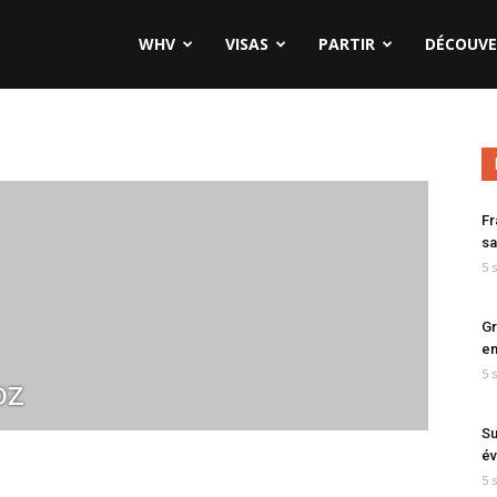
WHV
VISAS
PARTIR
DÉCOUVE
Fr
sa
5 
Gr
en
5 
oz
Su
év
5 