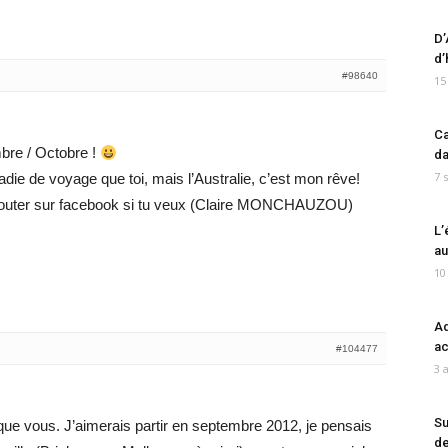
D’
d’
#98640
15
Ca
bre / Octobre !
da
7 
ie de voyage que toi, mais l’Australie, c’est mon rêve!
jouter sur facebook si tu veux (Claire MONCHAUZOU)
L’
au
10
Ad
ac
#104477
3 
Su
que vous. J’aimerais partir en septembre 2012, je pensais
de