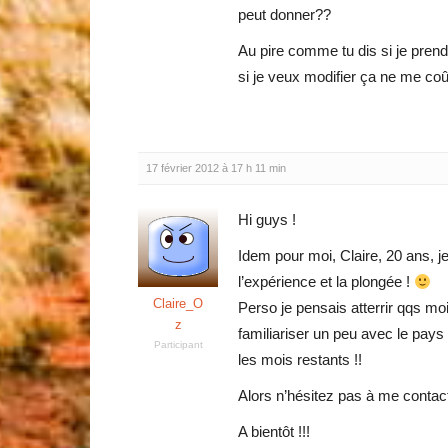
peut donner??
Au pire comme tu dis si je prends
si je veux modifier ça ne me co
17 février 2012 à 17 h 11 min
Hi guys !
Idem pour moi, Claire, 20 ans, j
l’expérience et la plongée !
Claire_O
Perso je pensais atterrir qqs m
z
familiariser un peu avec le pays 
Participant
les mois restants !!
Alors n’hésitez pas à me contacte
A bientôt !!!