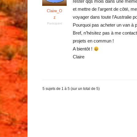
rester qqs mois dans une même v
et mettre de l’argent de côté, me
Claire_O
voyager dans toute l’Australie po
z
Participant
Pourquoi pas acheter un van à p
Bref, n’hésitez pas à me contac
projets en commun !
A bientôt !
Claire
5 sujets de 1 à 5 (sur un total de 5)