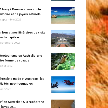
Albany à Denmark : une route
histoire et de joyaux naturels
 septembre 2022
nberra : nos itinéraires de visite
ns la capitale
septembre 2022
écotourisme en Australie, une
tre forme de voyage
 août 2022
rénaline made in Australie : les
tivités incontournables
août 2022
rf en Australie : A la recherche
 la vague...