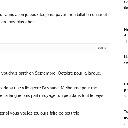
Gr
îl
26
 l’annulation je peux toujours payer mon billet en entier et
ûtera pas plus cher …
Na
Au
19
#98691
Nu
vo
12
e voudrais partir en Septembre, Octobre pour la langue,
De
ois dans une ville genre Brisbane, Melbourne pour me
po
et la langue puis partir voyager un peu dans tout le pays
5 
To
r si vous voulez toujours faire ce petit trip !
no
21