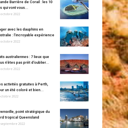
ande Barrière de Corail : les 10
es qui vont vous...
 octobre 2022
ger avec les dauphins en
stralie : l’incroyable expérience
 octobre 2022
its australiennes : 7 lieux que
us n’êtes pas prêt d’oublier...
 octobre 2022
s activités gratuites à Perth,
ur un été coloré et bien...
octobre 2022
wnsville, point stratégique du
rd tropical Queensland
 septembre 2022