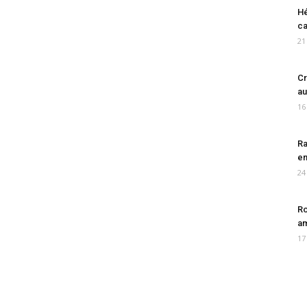
Hé
ca
21
Cr
au
16
Ra
en
24
Ro
am
17