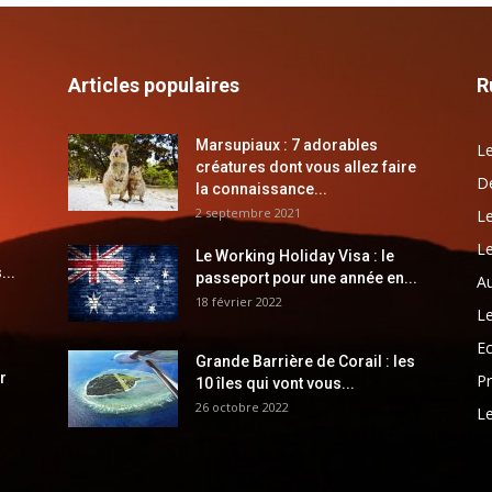
Articles populaires
R
Marsupiaux : 7 adorables
Le
créatures dont vous allez faire
Dé
la connaissance...
2 septembre 2021
Le
Le
Le Working Holiday Visa : le
...
passeport pour une année en...
Au
18 février 2022
Le
E
Grande Barrière de Corail : les
r
Pr
10 îles qui vont vous...
26 octobre 2022
Le