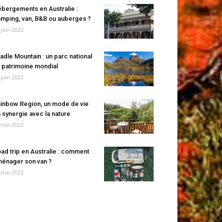
bergements en Australie :
mping, van, B&B ou auberges ?
 juin 2022
adle Mountain : un parc national
 patrimoine mondial
 juin 2022
inbow Region, un mode de vie
 synergie avec la nature
 mai 2022
ad trip en Australie : comment
énager son van ?
 mai 2022