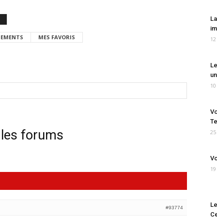
La
im
EMENTS
MES FAVORIS
12
Le
un
10
Vo
Te
 les forums
25
Vo
19
Le
#93774
Ce