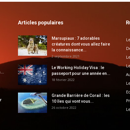
Articles populaires
R
Marsupiaux : 7 adorables
Le
créatures dont vous allez faire
Dé
la connaissance...
2 septembre 2021
Le
Le
Le Working Holiday Visa : le
...
passeport pour une année en...
Au
18 février 2022
Le
E
Grande Barrière de Corail : les
r
Pr
10 îles qui vont vous...
26 octobre 2022
Le