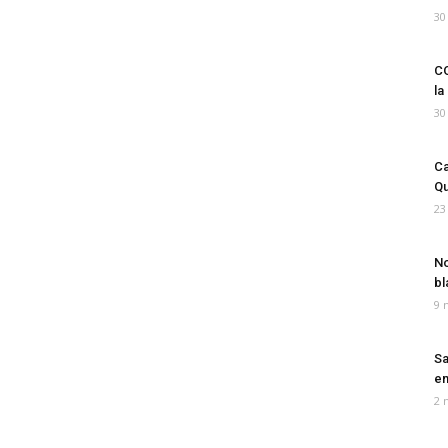
30
CO
la
30
Ca
Qu
23
No
bl
9 
Sa
em
2 