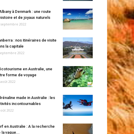
Albany à Denmark : une route
histoire et de joyaux naturels
 septembre 2022
nberra : nos itinéraires de visite
ns la capitale
septembre 2022
écotourisme en Australie, une
tre forme de voyage
 août 2022
rénaline made in Australie : les
tivités incontournables
août 2022
rf en Australie : A la recherche
 la vague...