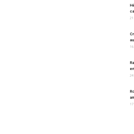
Hé
ca
21
Cr
au
16
Ra
en
24
Ro
am
17