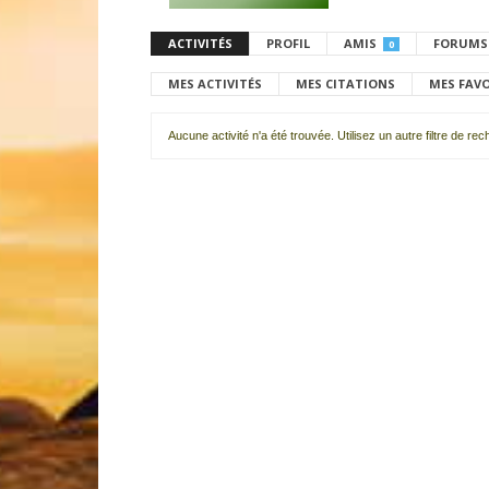
ACTIVITÉS
PROFIL
AMIS
FORUMS
0
MES ACTIVITÉS
MES CITATIONS
MES FAV
Aucune activité n'a été trouvée. Utilisez un autre filtre de re