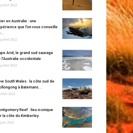
 juillet 2022
ier en Australie : une
périence que l’on vous conseille
...
 juillet 2022
pe Arid, le grand sud sauvage
 l’Australie occidentale
 juillet 2022
w South Wales : la côte sud de
llongong à Batemans...
juillet 2022
ntgomery Reef : lieu iconique
r la côte du Kimberley
 juin 2022