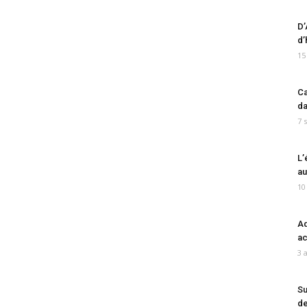
D’
d’
15
Ca
da
7 
L’
au
10
Ad
ac
3 
Su
de