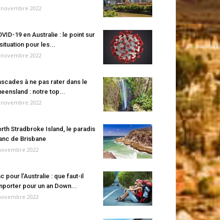
 novembre 2022
VID-19 en Australie : le point sur
 situation pour les...
 novembre 2022
scades à ne pas rater dans le
eensland : notre top...
 novembre 2022
rth Stradbroke Island, le paradis
anc de Brisbane
novembre 2022
c pour l’Australie : que faut-il
porter pour un an Down...
novembre 2022