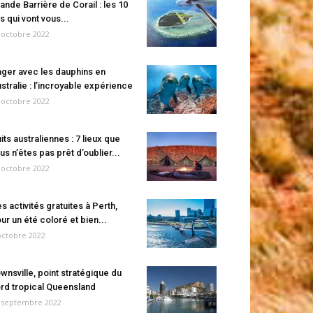
ande Barrière de Corail : les 10
es qui vont vous...
 octobre 2022
ger avec les dauphins en
stralie : l’incroyable expérience
 octobre 2022
its australiennes : 7 lieux que
us n’êtes pas prêt d’oublier...
 octobre 2022
s activités gratuites à Perth,
ur un été coloré et bien...
octobre 2022
wnsville, point stratégique du
rd tropical Queensland
 septembre 2022