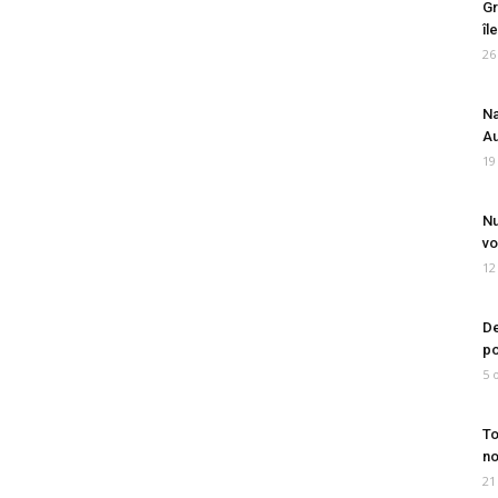
Gr
îl
26
Na
Au
19
Nu
vo
12
De
po
5 
To
no
21