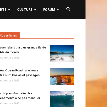
RTE
CULTURE
FORUM
Nos articles
aser Island : la plus grande île de
ble du monde
septembre 2023
eat Ocean Road : une route
tre surf, koalas et paysages...
septembre 2023
rf trip en Australie : les
énements à ne pas manquer
septembre 2023