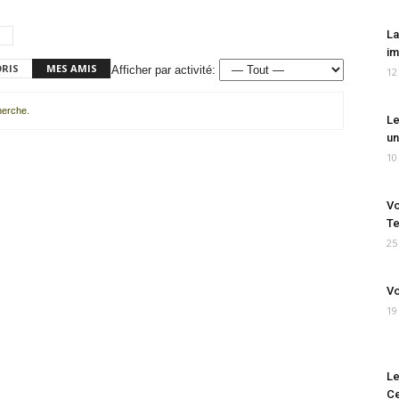
La
im
ORIS
MES AMIS
Afficher par activité:
12
cherche.
Le
un
10
Vo
Te
25
Vo
19
Le
Ce