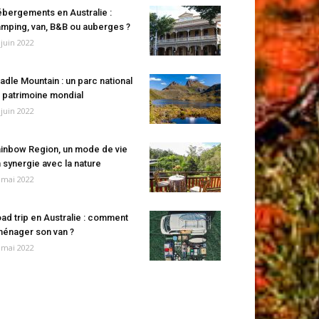
bergements en Australie :
mping, van, B&B ou auberges ?
 juin 2022
adle Mountain : un parc national
 patrimoine mondial
 juin 2022
inbow Region, un mode de vie
 synergie avec la nature
 mai 2022
ad trip en Australie : comment
énager son van ?
 mai 2022