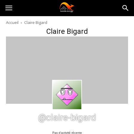
Australia-
Accueil
Claire Bigard
Claire Bigard
australie.com
@claire-bigard
Pas d’activité récente