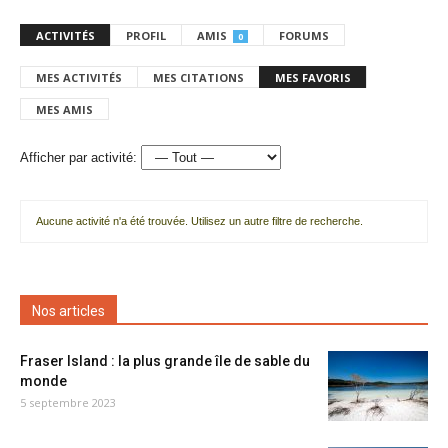
ACTIVITÉS
PROFIL
AMIS
FORUMS
0
MES ACTIVITÉS
MES CITATIONS
MES FAVORIS
MES AMIS
Afficher par activité:
Aucune activité n'a été trouvée. Utilisez un autre filtre de recherche.
Nos articles
Fraser Island : la plus grande île de sable du
monde
5 septembre 2023