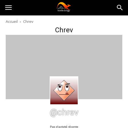
Australia-
Accueil
Chrev
Chrev
australie.com
@chrev
Pas d’activité récente