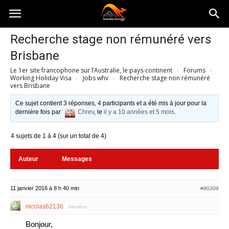
Australia-
Recherche stage non rémunéré vers
Brisbane
australie.com
Le 1er site francophone sur l’Australie, le pays-continent
›
Forums
›
Working Holiday Visa
›
Jobs whv
›
Recherche stage non rémunéré
vers Brisbane
Ce sujet contient 3 réponses, 4 participants et a été mis à jour pour la
dernière fois par
Chrev
, le
il y a 10 années et 5 mois
.
4 sujets de 1 à 4 (sur un total de 4)
Auteur
Messages
11 janvier 2016 à 8 h 40 min
#90309
nicolas62136
Membre
Bonjour,