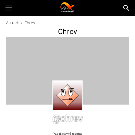
Australia-
Accueil
Chrev
Chrev
australie.com
@chrev
Pas d’activité récente