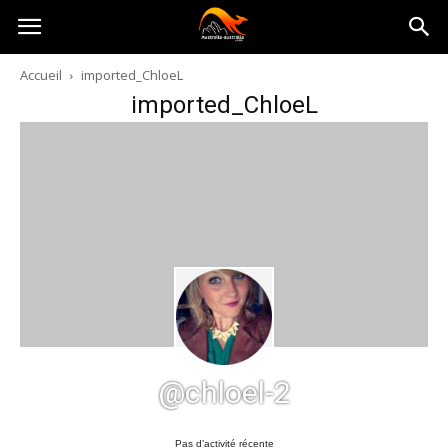
Australia-
Accueil
imported_ChloeL
imported_ChloeL
australie.com
@chloel-2
Pas d’activité récente