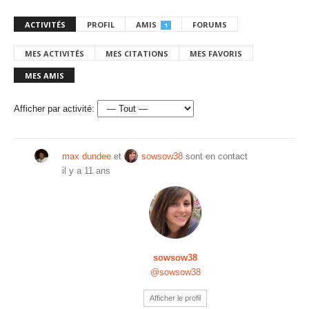
ACTIVITÉS
PROFIL
AMIS
FORUMS
1
MES ACTIVITÉS
MES CITATIONS
MES FAVORIS
MES AMIS
Afficher par activité:
max dundee
et
sowsow38
sont en contact
il y a 11 ans
sowsow38
@sowsow38
Afficher le profil