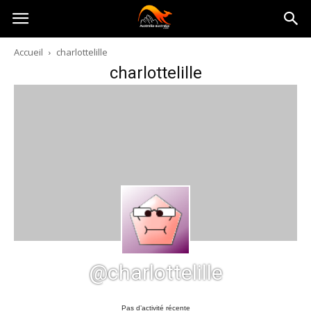
Australia-
Accueil
charlottelille
charlottelille
australie.com
@charlottelille
Pas d’activité récente