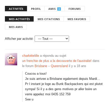
ACTIVITÉS
PROFIL
AMIS
FORUMS
0
MES ACTIVITÉS
MES CITATIONS
MES FAVORIS
MES AMIS
Afficher par activité:
charlottelille
a répondu au sujet
un frenchie de plus a la decouverte de l'australie!
dans
le forum
Brisbane – Queensland
il y a 18 ans
Coucou a tous!
Je suis arrivee a Brisbane egalement depuis Mardi…
Pr l instant je loge au Bunk Backpackers qui est plutot
sympa! Si il y a des gens motives pr aller boire un
verre appelez moi 0435 152 759
See u