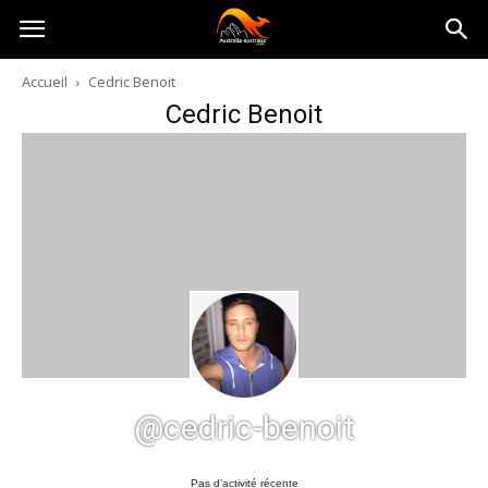
Australia-
Accueil
Cedric Benoit
Cedric Benoit
australie.com
@cedric-benoit
Pas d’activité récente