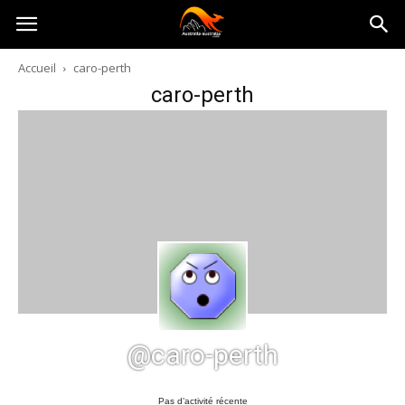
Australia-
Accueil
caro-perth
caro-perth
australie.com
@caro-perth
Pas d’activité récente