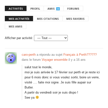
ACTIVITÉS
PROFIL
AMIS
FORUMS
0
MES ACTIVITÉS
MES CITATIONS
MES FAVORIS
MES AMIS
Afficher par activité:
caro-perth
a répondu au sujet
Français à Perth??????
dans le forum
Voyager ensemble
il y a 16 ans
salut tout le monde,
moi je suis arrivée le 17 février sur perth et je reste ici
pour 6 mois donc si vous voulez sortir, boire un verre,
visité …. faite moi signe. Je suis fille aupair sur
Butler.
A partir du vendredi soir je suis dispo !
See ya