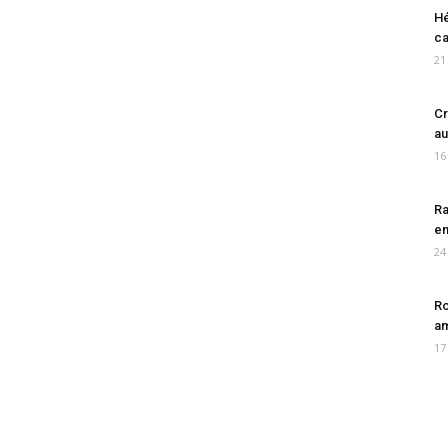
Hé
ca
21
Cr
au
16
Ra
en
24
Ro
am
17