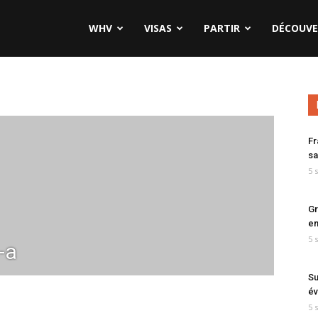
WHV
VISAS
PARTIR
DÉCOUVE
Fr
sa
5 
Gr
en
5 
-a
Su
év
5 