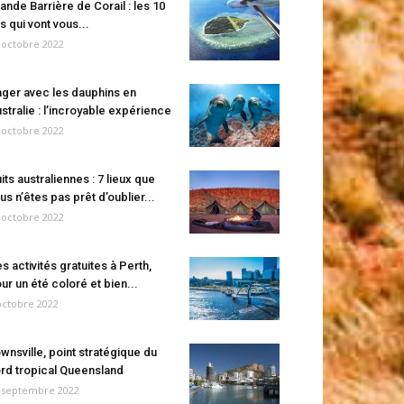
ande Barrière de Corail : les 10
es qui vont vous...
 octobre 2022
ger avec les dauphins en
stralie : l’incroyable expérience
 octobre 2022
its australiennes : 7 lieux que
us n’êtes pas prêt d’oublier...
 octobre 2022
s activités gratuites à Perth,
ur un été coloré et bien...
octobre 2022
wnsville, point stratégique du
rd tropical Queensland
 septembre 2022