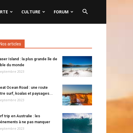
RTE
CULTURE
FORUM
Nos articles
aser Island : la plus grande île de
ble du monde
septembre 2023
eat Ocean Road : une route
tre surf, koalas et paysages...
septembre 2023
rf trip en Australie : les
énements à ne pas manquer
septembre 2023