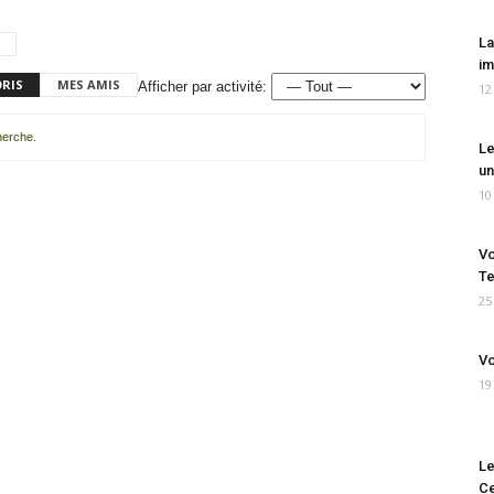
La
im
ORIS
MES AMIS
Afficher par activité:
12
cherche.
Le
un
10
Vo
Te
25
Vo
19
Le
Ce