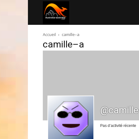
Australia-
Accueil
camille–a
australie.com
camille–a
@camille
Pas d’activité récente