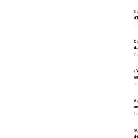
D’
d’
15
Ca
da
7 
L’
au
10
Ad
ac
3 
Su
de