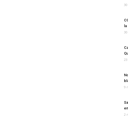
30
CO
la
30
Ca
Qu
23
No
bl
9 
Sa
em
2 