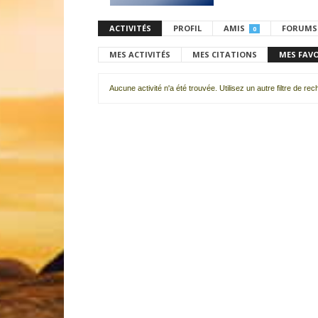
ACTIVITÉS
PROFIL
AMIS
FORUMS
0
MES ACTIVITÉS
MES CITATIONS
MES FAV
Aucune activité n'a été trouvée. Utilisez un autre filtre de re