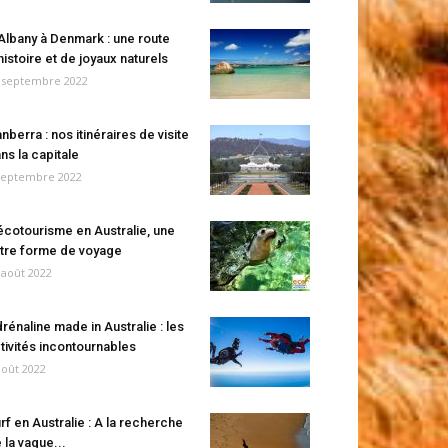
Albany à Denmark : une route
histoire et de joyaux naturels
 septembre 2022
nberra : nos itinéraires de visite
ns la capitale
septembre 2022
écotourisme en Australie, une
tre forme de voyage
 août 2022
rénaline made in Australie : les
tivités incontournables
août 2022
rf en Australie : A la recherche
 la vague...