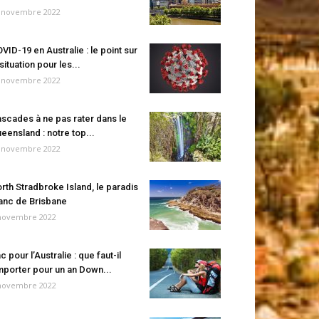
 novembre 2022
VID-19 en Australie : le point sur
 situation pour les...
 novembre 2022
scades à ne pas rater dans le
eensland : notre top...
 novembre 2022
rth Stradbroke Island, le paradis
anc de Brisbane
novembre 2022
c pour l’Australie : que faut-il
porter pour un an Down...
novembre 2022