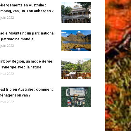
bergements en Australie :
mping, van, B&B ou auberges ?
 juin 2022
adle Mountain : un parc national
 patrimoine mondial
 juin 2022
inbow Region, un mode de vie
 synergie avec la nature
 mai 2022
ad trip en Australie : comment
énager son van ?
 mai 2022