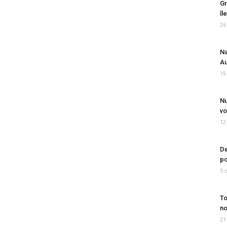
Gr
îl
26
Na
Au
19
Nu
vo
12
De
po
5 
To
no
21