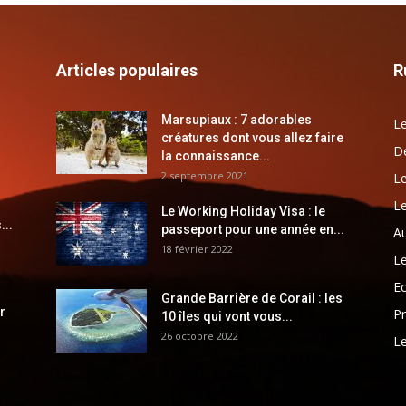
Articles populaires
R
Marsupiaux : 7 adorables
Le
créatures dont vous allez faire
Dé
la connaissance...
2 septembre 2021
Le
Le
Le Working Holiday Visa : le
...
passeport pour une année en...
Au
18 février 2022
Le
E
Grande Barrière de Corail : les
r
Pr
10 îles qui vont vous...
26 octobre 2022
Le