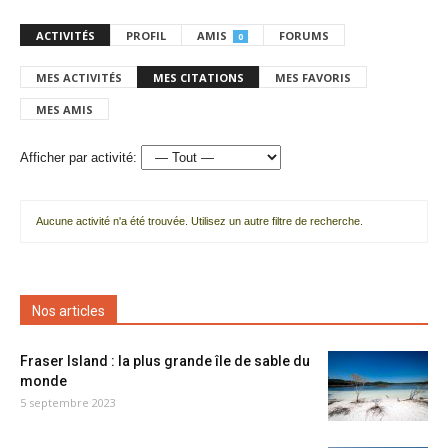
ACTIVITÉS
PROFIL
AMIS
FORUMS
0
MES ACTIVITÉS
MES CITATIONS
MES FAVORIS
MES AMIS
Afficher par activité:
Aucune activité n'a été trouvée. Utilisez un autre filtre de recherche.
Nos articles
Fraser Island : la plus grande île de sable du
monde
5 septembre 2023