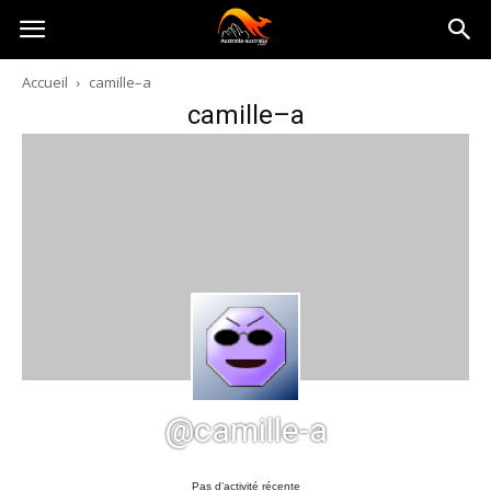
Australia-
Accueil
camille–a
camille–a
australie.com
@camille-a
Pas d’activité récente