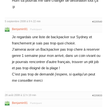
Hum sa pourrait me faire changer de destination tout ça
:p
5 septembre 2008 à 9 h 22 min
#220540
Benjamin91
Participant
Je regardais une liste de backpacker sur Sydney et
franchement je sais pas trop quoi choisir.
J’aimerai avoir un Backpacker pas trop chere à reserver
genre 1 semaine pour mon arrivé, dans un coin vivant ou
je pourrais rencontrer d’autre français, trouver un ptit job
et pas trop éloigné de la plage !
C’est pas trop de demandé j’espere, si quelqu’un peut
me conseiller merci
28 août 2008 à 12 h 19 min
#220833
Benjamin91
Participant