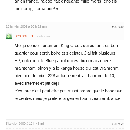
an en france, l’alcool fait cinquante mille morts, choisis
ton camp, camarade! «
10 janvier 2009 à 10 h 22 min
#207448
Benjamin91
Participant
Moi je conseil fortement King Cross qui est un trés bon
quartier pour sortir, boire et s’éclater. J’ai fait plusieurs
BP, notement le Blue parrot qui est bien mais chere
maintenant, sinon y a le kanga house qui est vraimennt
bien pour le prix ! 22$ actuellement la chambre de 10,
avec internet et ptit dej !
c’est sur c’est peut etre pas aussi propre que le base sur
le centre, mais je prefere largement au niveau ambiance
!
5 janvier 2009 à 17 h 45 min
#207972