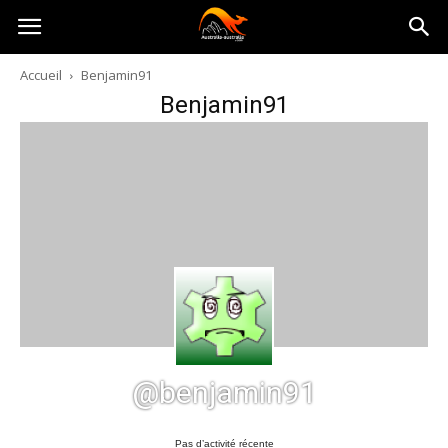
Australia-
Accueil
Benjamin91
Benjamin91
australie.com
@benjamin91
Pas d’activité récente