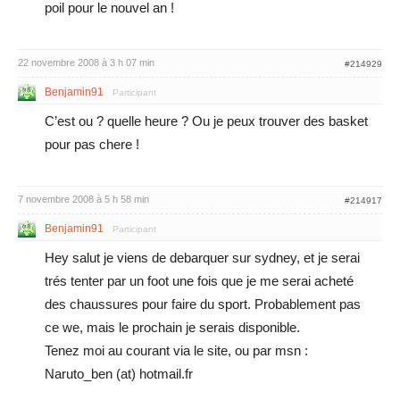
poil pour le nouvel an !
22 novembre 2008 à 3 h 07 min
#214929
Benjamin91
Participant
C’est ou ? quelle heure ? Ou je peux trouver des basket
pour pas chere !
7 novembre 2008 à 5 h 58 min
#214917
Benjamin91
Participant
Hey salut je viens de debarquer sur sydney, et je serai
trés tenter par un foot une fois que je me serai acheté
des chaussures pour faire du sport. Probablement pas
ce we, mais le prochain je serais disponible.
Tenez moi au courant via le site, ou par msn :
Naruto_ben (at) hotmail.fr