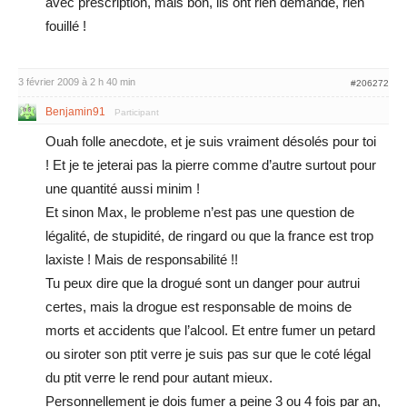
avec prescription, mais bon, ils ont rien demandé, rien
fouillé !
3 février 2009 à 2 h 40 min
#206272
Benjamin91
Participant
Ouah folle anecdote, et je suis vraiment désolés pour toi
! Et je te jeterai pas la pierre comme d’autre surtout pour
une quantité aussi minim !
Et sinon Max, le probleme n’est pas une question de
légalité, de stupidité, de ringard ou que la france est trop
laxiste ! Mais de responsabilité !!
Tu peux dire que la drogué sont un danger pour autrui
certes, mais la drogue est responsable de moins de
morts et accidents que l’alcool. Et entre fumer un petard
ou siroter son ptit verre je suis pas sur que le coté légal
du ptit verre le rend pour autant mieux.
Personnellement je dois fumer a peine 3 ou 4 fois par an,