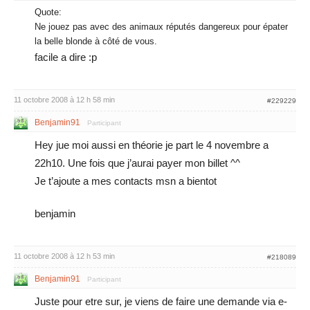
Quote:
Ne jouez pas avec des animaux réputés dangereux pour épater
la belle blonde à côté de vous.
facile a dire :p
11 octobre 2008 à 12 h 58 min
#229229
Benjamin91
Participant
Hey jue moi aussi en théorie je part le 4 novembre a
22h10. Une fois que j’aurai payer mon billet ^^
Je t’ajoute a mes contacts msn a bientot
benjamin
11 octobre 2008 à 12 h 53 min
#218089
Benjamin91
Participant
Juste pour etre sur, je viens de faire une demande via e-