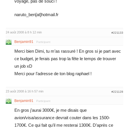
voyage, pas de souci !
naruto_ben[at]hotmail.fr
24 août 2008 à 8 h 12 min
#221133
Benjamin91
Participant
Merci bien Dimi, tu m’as rassuré ! En gros si je part avec
ce budget, je ferais pas trop la fête le temps de trouver
un job xD
Merci pour l’adresse de ton blog raphael !
23 août 2008 à 16 h 57 min
#221128
Benjamin91
Participant
En gros j’aurai 3000€, je me disais que
avion/visa/assurance devrait couter dans les 1500-
1700€. Ce qui fait qu’il me resterai 1300€. D’après ce