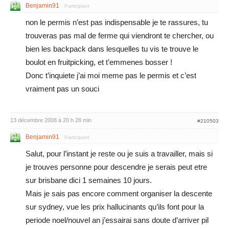
Benjamin91
Participant
non le permis n’est pas indispensable je te rassures, tu
trouveras pas mal de ferme qui viendront te chercher, ou
bien les backpack dans lesquelles tu vis te trouve le
boulot en fruitpicking, et t’emmenes bosser !
Donc t’inquiete j’ai moi meme pas le permis et c’est
vraiment pas un souci
13 décembre 2008 à 20 h 28 min
#210503
Benjamin91
Participant
Salut, pour l’instant je reste ou je suis a travailler, mais si
je trouves personne pour descendre je serais peut etre
sur brisbane dici 1 semaines 10 jours.
Mais je sais pas encore comment organiser la descente
sur sydney, vue les prix hallucinants qu’ils font pour la
periode noel/nouvel an j’essairai sans doute d’arriver pil