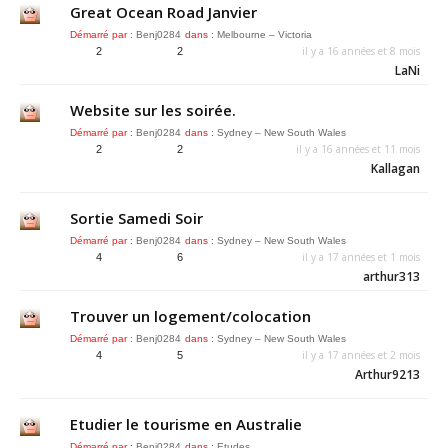
Great Ocean Road Janvier
Démarré par :
Benj0284
dans :
Melbourne – Victoria
il y a 16 années et 8 mois
2
2
LaNi
Website sur les soirée.
Démarré par :
Benj0284
dans :
Sydney – New South Wales
il y a 16 années et 11 mois
2
2
Kallagan
Sortie Samedi Soir
Démarré par :
Benj0284
dans :
Sydney – New South Wales
il y a 17 années et 1 mois
4
6
arthur313
Trouver un logement/colocation
Démarré par :
Benj0284
dans :
Sydney – New South Wales
il y a 17 années et 2 mois
4
5
Arthur9213
Etudier le tourisme en Australie
Démarré par :
Benj0284
dans :
Etudes