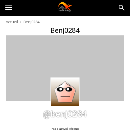
Australia-
Accueil
Benj0284
Benj0284
australie.com
@benj0284
Pas d’activité récente