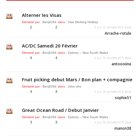
Alterner les Visas
Démarré par :
Benj0284
dans :
Visa Working Holiday
il y a 15 années et 6 mois
2
2
Arrache-rotule
AC/DC Samedi 20 Février
Démarré par :
Benj0284
dans :
Sydney – New South Wales
il y a 16 années et 5 mois
4
4
antoooiine
Fruit picking debut Mars / Bon plan + compagnie
Démarré par :
Benj0284
dans :
Jobs whv
il y a 16 années et 6 mois
4
4
sophie51
Great Ocean Road / Debut Janvier
Démarré par :
Benj0284
dans :
Sydney – New South Wales
il y a 16 années et 8 mois
3
3
manon38