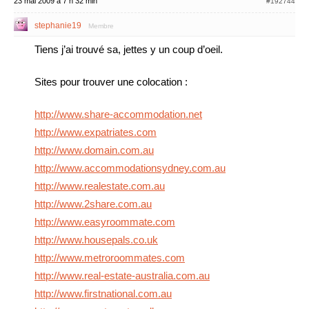
23 mai 2009 à 7 h 32 min
#192744
stephanie19
Membre
Tiens j’ai trouvé sa, jettes y un coup d’oeil.
Sites pour trouver une colocation :
http://www.share-accommodation.net
http://www.expatriates.com
http://www.domain.com.au
http://www.accommodationsydney.com.au
http://www.realestate.com.au
http://www.2share.com.au
http://www.easyroommate.com
http://www.housepals.co.uk
http://www.metroroommates.com
http://www.real-estate-australia.com.au
http://www.firstnational.com.au