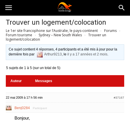
Australia-
Trouver un logement/colocation
Le 1er site francophone sur l’Australie, le pays-continent
›
Forums
›
australie.com
Forum tourisme
›
Sydney – New South Wales
›
Trouver un
logement/colocation
Ce sujet contient 4 réponses, 4 participants et a été mis à jour pour la
dernière fois par
Arthur9213
, le
il y a 17 années et 2 mois
.
5 sujets de 1 à 5 (sur un total de 5)
Auteur
Messages
22 mai 2009 à 17 h 56 min
#37167
Benj0284
Participant
Bonjour,