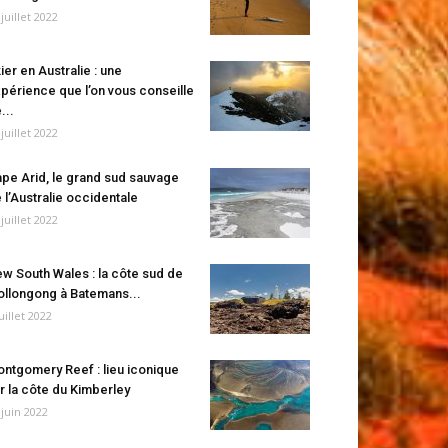
 juillet 2022
ier en Australie : une
périence que l’on vous conseille
...
 juillet 2022
pe Arid, le grand sud sauvage
 l’Australie occidentale
 juillet 2022
w South Wales : la côte sud de
llongong à Batemans...
juillet 2022
ntgomery Reef : lieu iconique
r la côte du Kimberley
 juin 2022