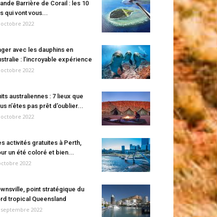
ande Barrière de Corail : les 10
es qui vont vous...
 octobre 2022
ger avec les dauphins en
stralie : l’incroyable expérience
 octobre 2022
its australiennes : 7 lieux que
us n’êtes pas prêt d’oublier...
 octobre 2022
s activités gratuites à Perth,
ur un été coloré et bien...
octobre 2022
wnsville, point stratégique du
rd tropical Queensland
 septembre 2022