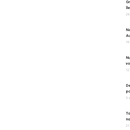
Gr
îl
26
Na
Au
19
Nu
vo
12
De
po
5 
To
no
21