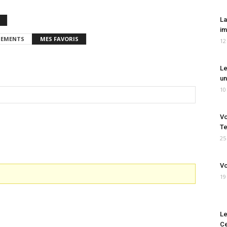
La
im
EMENTS
MES FAVORIS
12
Le
un
10
Vo
Te
25
Vo
19
Le
Ce