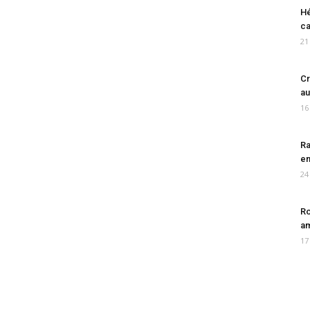
Hé
ca
21
Cr
au
16
Ra
en
24
Ro
am
17