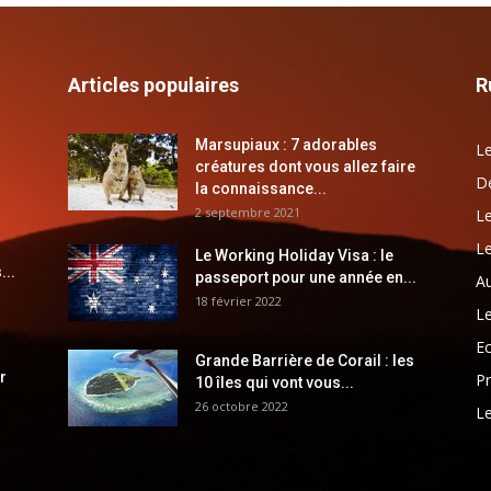
Articles populaires
R
Marsupiaux : 7 adorables
Le
créatures dont vous allez faire
Dé
la connaissance...
2 septembre 2021
Le
Le
Le Working Holiday Visa : le
...
passeport pour une année en...
Au
18 février 2022
Le
E
Grande Barrière de Corail : les
r
Pr
10 îles qui vont vous...
26 octobre 2022
Le