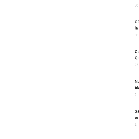
30
CO
la
30
Ca
Qu
23
No
bl
9 
Sa
em
2 