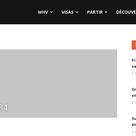
WHV
VISAS
PARTIR
DÉCOUVE
Fr
sa
5 
Gr
en
5 
84
Su
év
5 