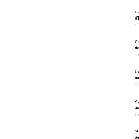
D’
d’
15
Ca
da
7 
L’
au
10
Ad
ac
3 
Su
de