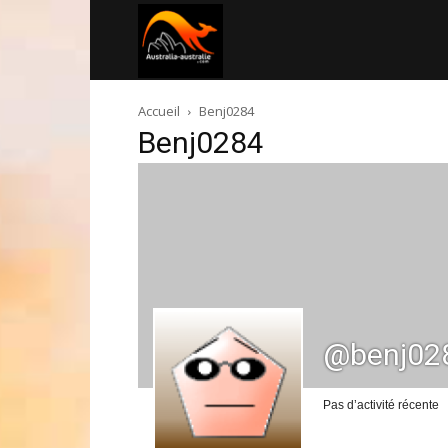
Australia-
Accueil
Benj0284
australie.com
Benj0284
@benj02
Pas d’activité récente