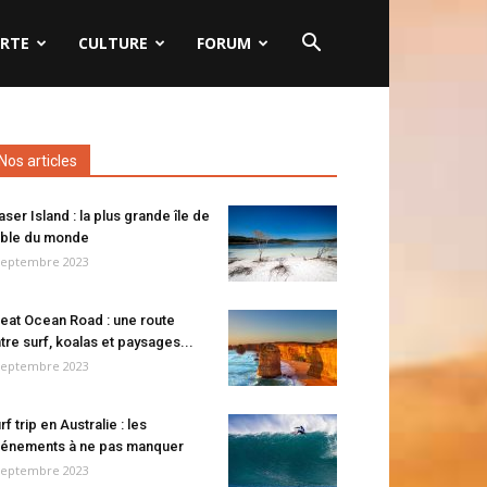
RTE
CULTURE
FORUM
Nos articles
aser Island : la plus grande île de
ble du monde
septembre 2023
eat Ocean Road : une route
tre surf, koalas et paysages...
septembre 2023
rf trip en Australie : les
énements à ne pas manquer
septembre 2023