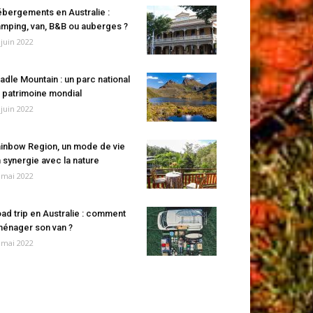
bergements en Australie :
mping, van, B&B ou auberges ?
 juin 2022
adle Mountain : un parc national
 patrimoine mondial
 juin 2022
inbow Region, un mode de vie
 synergie avec la nature
 mai 2022
ad trip en Australie : comment
énager son van ?
 mai 2022