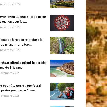
 novembre 2022
VID-19 en Australie : le point sur
 situation pour les...
 novembre 2022
scades à ne pas rater dans le
eensland : notre top...
 novembre 2022
rth Stradbroke Island, le paradis
anc de Brisbane
novembre 2022
c pour l’Australie : que faut-il
porter pour un an Down...
novembre 2022