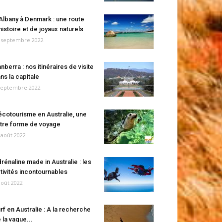
Albany à Denmark : une route
histoire et de joyaux naturels
 septembre 2022
nberra : nos itinéraires de visite
ns la capitale
septembre 2022
écotourisme en Australie, une
tre forme de voyage
 août 2022
rénaline made in Australie : les
tivités incontournables
août 2022
rf en Australie : A la recherche
 la vague...