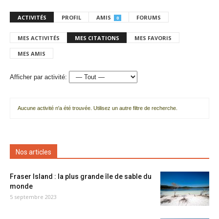
ACTIVITÉS
PROFIL
AMIS
FORUMS
0
MES ACTIVITÉS
MES CITATIONS
MES FAVORIS
MES AMIS
Afficher par activité:
Aucune activité n'a été trouvée. Utilisez un autre filtre de recherche.
Nos articles
Fraser Island : la plus grande île de sable du
monde
5 septembre 2023