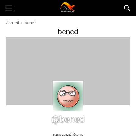
Australia-
Accueil
bened
bened
australie.com
@bened
Pas d’activité récente