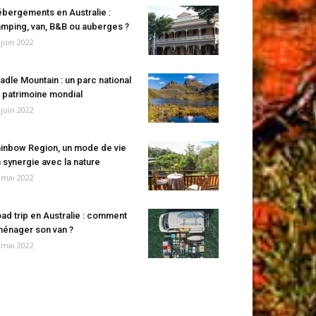
bergements en Australie :
mping, van, B&B ou auberges ?
 juin 2022
adle Mountain : un parc national
 patrimoine mondial
 juin 2022
inbow Region, un mode de vie
 synergie avec la nature
 mai 2022
ad trip en Australie : comment
énager son van ?
 mai 2022