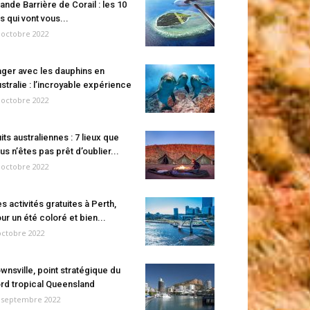
ande Barrière de Corail : les 10
es qui vont vous...
 octobre 2022
ger avec les dauphins en
stralie : l’incroyable expérience
 octobre 2022
its australiennes : 7 lieux que
us n’êtes pas prêt d’oublier...
 octobre 2022
s activités gratuites à Perth,
ur un été coloré et bien...
octobre 2022
wnsville, point stratégique du
rd tropical Queensland
 septembre 2022