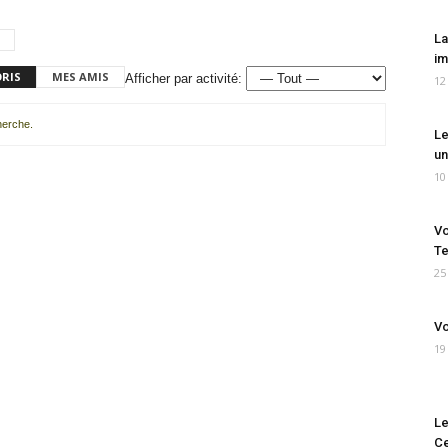
La
im
ORIS
MES AMIS
Afficher par activité:
12
cherche.
Le
un
10
Vo
Te
25
Vo
19
Le
Ce