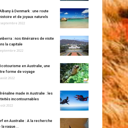
Albany à Denmark : une route
histoire et de joyaux naturels
 septembre 2022
nberra : nos itinéraires de visite
ns la capitale
septembre 2022
écotourisme en Australie, une
tre forme de voyage
 août 2022
rénaline made in Australie : les
tivités incontournables
août 2022
rf en Australie : A la recherche
 la vague...