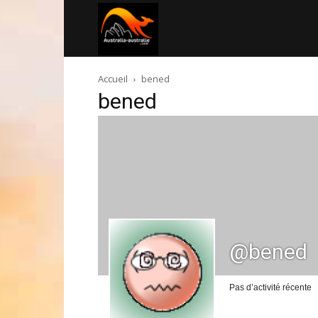
Australia-
Accueil
bened
australie.com
bened
@bened
Pas d’activité récente