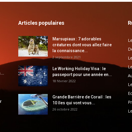
Articles populaires
R
Marsupiaux : 7 adorables
Le
créatures dont vous allez faire
Dé
la connaissance...
2 septembre 2021
Le
Le
Le Working Holiday Visa : le
...
passeport pour une année en...
Au
18 février 2022
Le
E
Grande Barrière de Corail : les
r
Pr
10 îles qui vont vous...
26 octobre 2022
Le