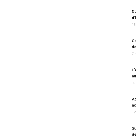
D’
d’
15
Ca
da
7 
L’
au
10
Ad
ac
3 
Su
de