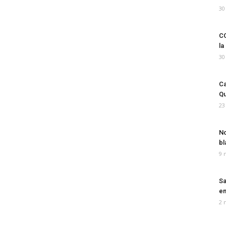
30
CO
la
30
Ca
Qu
23
No
bl
9 
Sa
em
2 