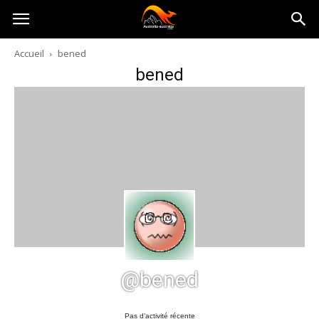
Australia-
Accueil
bened
bened
australie.com
@bened
Pas d’activité récente