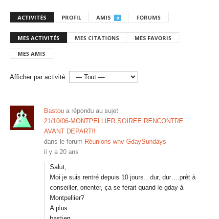
ACTIVITÉS
PROFIL
AMIS
FORUMS
0
MES ACTIVITÉS
MES CITATIONS
MES FAVORIS
MES AMIS
Afficher par activité:
Bastou
a répondu au sujet
21/10/06-MONTPELLIER:SOIREE RENCONTRE
AVANT DEPART!!
dans le forum
Réunions whv GdaySundays
il y a 20 ans
Salut,
Moi je suis rentré depuis 10 jours…dur, dur….prêt à
conseiller, orienter, ça se ferait quand le gday à
Montpellier?
A plus
bastien