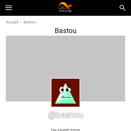
Australia-
Accueil
Bastou
Bastou
australie.com
@bastou
Pas d’activité récente