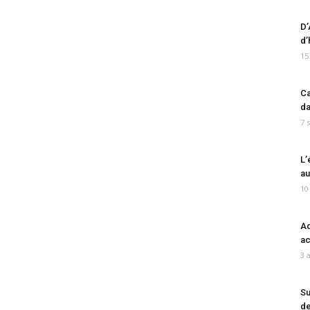
D’
d’
15
Ca
da
7 
L’
au
10
Ad
ac
3 
Su
de