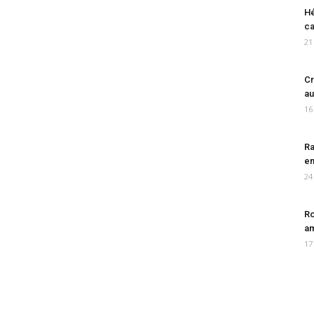
Hé
ca
21
Cr
au
16
Ra
en
24
Ro
am
17