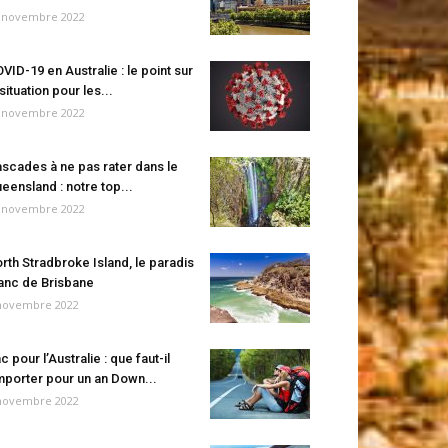
 novembre 2022
VID-19 en Australie : le point sur
 situation pour les...
 novembre 2022
scades à ne pas rater dans le
eensland : notre top...
 novembre 2022
rth Stradbroke Island, le paradis
anc de Brisbane
novembre 2022
c pour l’Australie : que faut-il
porter pour un an Down...
novembre 2022