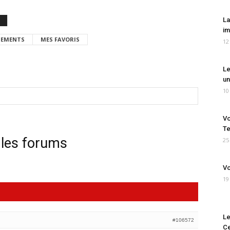
La
im
EMENTS
MES FAVORIS
12
Le
un
10
Vo
Te
 les forums
25
Vo
19
Le
#106572
Ce