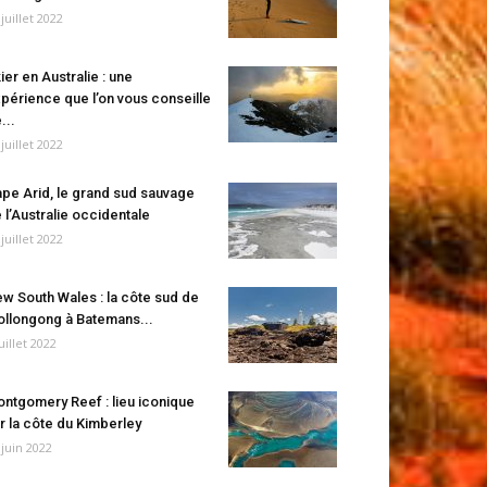
 juillet 2022
ier en Australie : une
périence que l’on vous conseille
...
 juillet 2022
pe Arid, le grand sud sauvage
 l’Australie occidentale
 juillet 2022
w South Wales : la côte sud de
llongong à Batemans...
juillet 2022
ntgomery Reef : lieu iconique
r la côte du Kimberley
 juin 2022