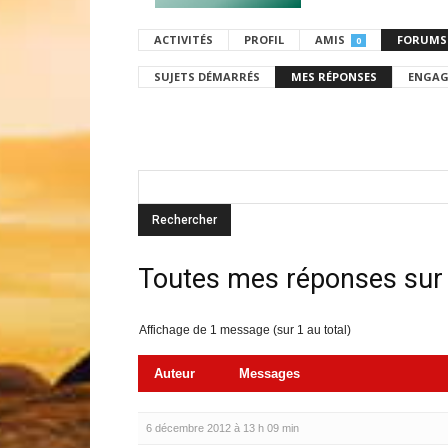
ACTIVITÉS
PROFIL
AMIS
FORUMS
0
SUJETS DÉMARRÉS
MES RÉPONSES
ENGAG
Toutes mes réponses sur
Affichage de 1 message (sur 1 au total)
Auteur
Messages
6 décembre 2012 à 13 h 09 min