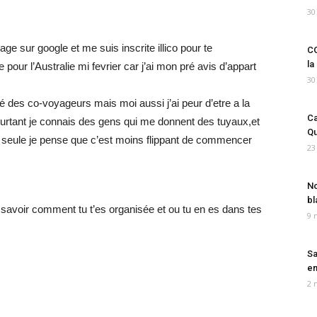
30
ge sur google et me suis inscrite illico pour te
CO
la
 pour l’Australie mi fevrier car j’ai mon pré avis d’appart
30
vé des co-voyageurs mais moi aussi j’ai peur d’etre a la
Ca
urtant je connais des gens qui me donnent des tuyaux,et
Qu
re seule je pense que c’est moins flippant de commencer
23
No
bl
ur savoir comment tu t’es organisée et ou tu en es dans tes
9 
Sa
em
2 