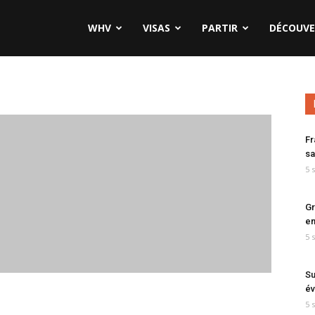
WHV
VISAS
PARTIR
DÉCOUVE
Fr
sa
5 
Gr
en
5 
Su
év
5 