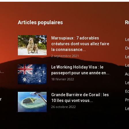
Articles populaires
R
Marsupiaux : 7 adorables
Le
créatures dont vous allez faire
Dé
la connaissance...
2 septembre 2021
Le
Le
Le Working Holiday Visa : le
...
passeport pour une année en...
Au
18 février 2022
Le
E
Grande Barrière de Corail : les
r
Pr
10 îles qui vont vous...
26 octobre 2022
Le