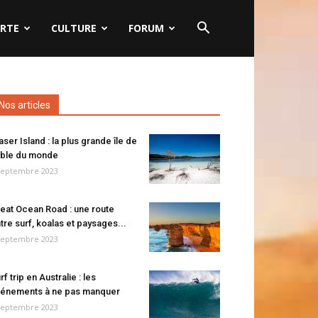
RTE
CULTURE
FORUM
Nos articles
aser Island : la plus grande île de
ble du monde
septembre 2023
eat Ocean Road : une route
tre surf, koalas et paysages...
septembre 2023
rf trip en Australie : les
énements à ne pas manquer
septembre 2023