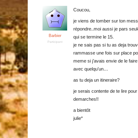
Coucou,
je viens de tomber sur ton messa
répondre..moi aussi je pars seule
Barbier
qui se termine le 15.
Participant
je ne sais pas si tu as deja trou
rammasse une fois sur place po
meme si j’avais envie de le fai
avec quelqu’un…
as tu deja un itineraire?
je serais contente de te lire po
demarches!!
a bientôt
julie*