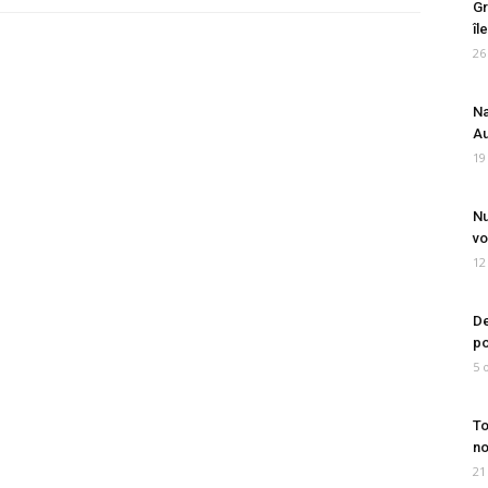
Gr
îl
26
Na
Au
19
Nu
vo
12
De
po
5 
To
no
21