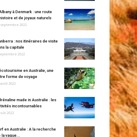
Albany à Denmark : une route
histoire et de joyaux naturels
 septembre 2022
nberra : nos itinéraires de visite
ns la capitale
septembre 2022
écotourisme en Australie, une
tre forme de voyage
 août 2022
rénaline made in Australie : les
tivités incontournables
août 2022
rf en Australie : A la recherche
 la vague...