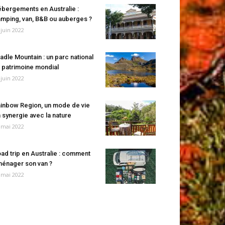
bergements en Australie :
mping, van, B&B ou auberges ?
 juin 2022
adle Mountain : un parc national
 patrimoine mondial
 juin 2022
inbow Region, un mode de vie
 synergie avec la nature
 mai 2022
ad trip en Australie : comment
énager son van ?
 mai 2022