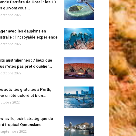
ande Barrière de Corail : les 10
es qui vont vous...
 octobre 2022
ger avec les dauphins en
stralie : l’incroyable expérience
 octobre 2022
its australiennes : 7 lieux que
us n’êtes pas prêt d’oublier...
 octobre 2022
s activités gratuites à Perth,
ur un été coloré et bien...
octobre 2022
wnsville, point stratégique du
rd tropical Queensland
 septembre 2022