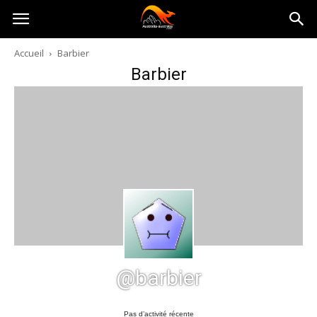
Australia-
Accueil
Barbier
Barbier
australie.com
@barbier
Pas d’activité récente