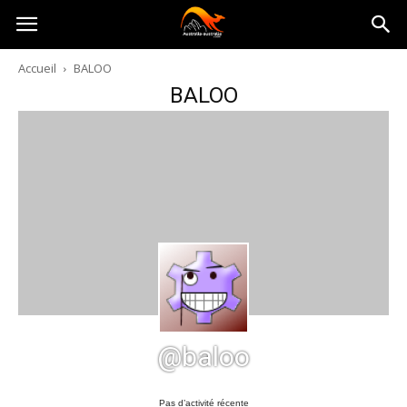
Australia-
Accueil
BALOO
BALOO
australie.com
@baloo
Pas d’activité récente