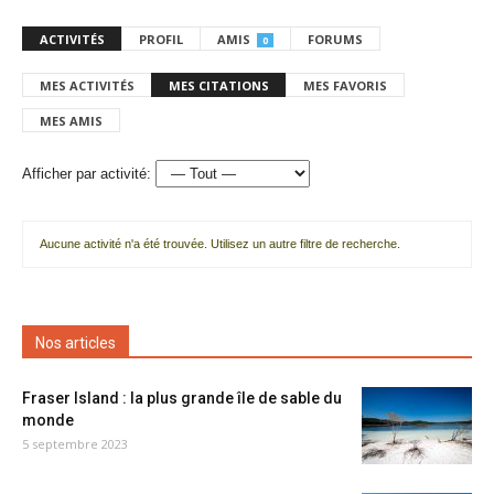
ACTIVITÉS
PROFIL
AMIS
FORUMS
0
MES ACTIVITÉS
MES CITATIONS
MES FAVORIS
MES AMIS
Afficher par activité:
Aucune activité n'a été trouvée. Utilisez un autre filtre de recherche.
Nos articles
Fraser Island : la plus grande île de sable du
monde
5 septembre 2023