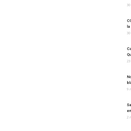
30
CO
la
30
Ca
Qu
23
No
bl
9 
Sa
em
2 