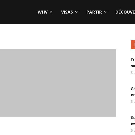
WHV
VISAS
PARTIR
DÉCOUVE
Fr
sa
5 
Gr
en
5 
Su
év
5 