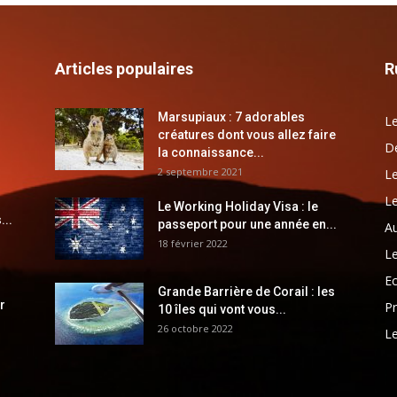
Articles populaires
R
Marsupiaux : 7 adorables
Le
créatures dont vous allez faire
Dé
la connaissance...
2 septembre 2021
Le
Le
Le Working Holiday Visa : le
...
passeport pour une année en...
Au
18 février 2022
Le
E
Grande Barrière de Corail : les
r
Pr
10 îles qui vont vous...
26 octobre 2022
Le