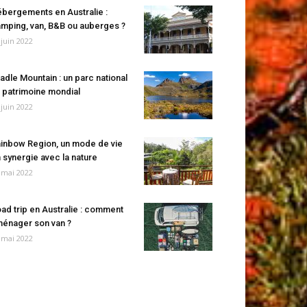
bergements en Australie :
mping, van, B&B ou auberges ?
 juin 2022
adle Mountain : un parc national
 patrimoine mondial
 juin 2022
inbow Region, un mode de vie
 synergie avec la nature
 mai 2022
ad trip en Australie : comment
énager son van ?
 mai 2022