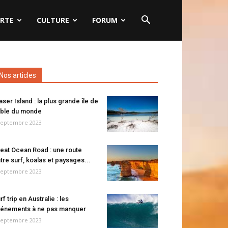
RTE
CULTURE
FORUM
Nos articles
aser Island : la plus grande île de
ble du monde
septembre 2023
eat Ocean Road : une route
tre surf, koalas et paysages...
septembre 2023
rf trip en Australie : les
énements à ne pas manquer
septembre 2023