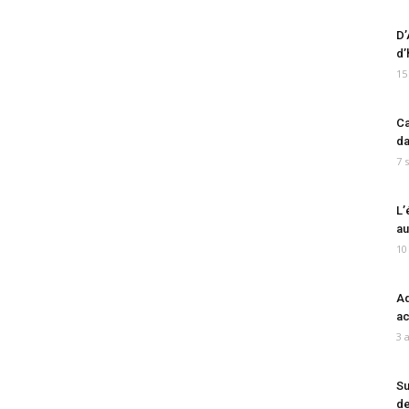
D’
d’
15
Ca
da
7 
L’
au
10
Ad
ac
3 
Su
de