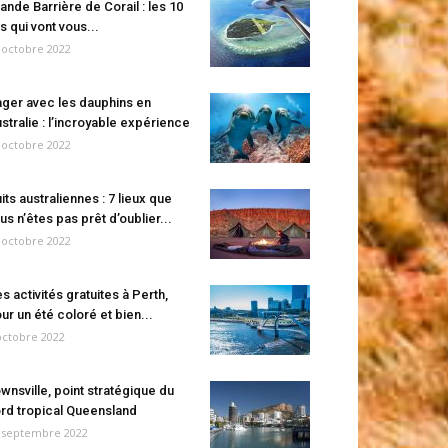
ande Barrière de Corail : les 10
es qui vont vous...
 octobre 2022
ger avec les dauphins en
stralie : l’incroyable expérience
 octobre 2022
its australiennes : 7 lieux que
us n’êtes pas prêt d’oublier...
 octobre 2022
s activités gratuites à Perth,
ur un été coloré et bien...
octobre 2022
wnsville, point stratégique du
rd tropical Queensland
 septembre 2022