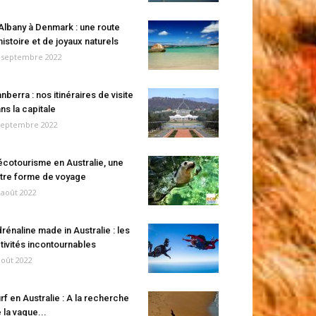
Albany à Denmark : une route
histoire et de joyaux naturels
 septembre 2022
nberra : nos itinéraires de visite
ns la capitale
septembre 2022
écotourisme en Australie, une
tre forme de voyage
 août 2022
rénaline made in Australie : les
tivités incontournables
août 2022
rf en Australie : A la recherche
 la vague...