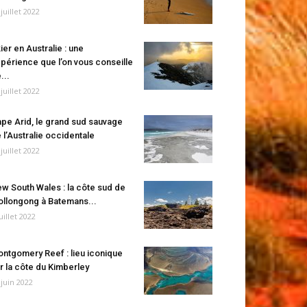
 juillet 2022
ier en Australie : une
périence que l’on vous conseille
...
 juillet 2022
pe Arid, le grand sud sauvage
 l’Australie occidentale
 juillet 2022
w South Wales : la côte sud de
llongong à Batemans...
juillet 2022
ntgomery Reef : lieu iconique
r la côte du Kimberley
 juin 2022