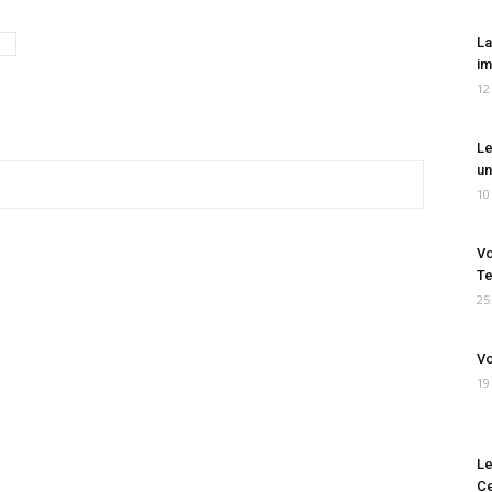
La
im
12
Le
un
10
Vo
Te
25
Vo
19
Le
Ce