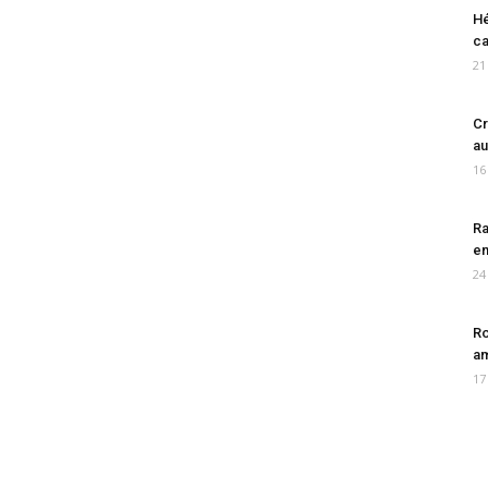
Hé
ca
21
Cr
au
16
Ra
en
24
Ro
am
17