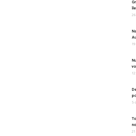
Gr
îl
26
Na
Au
19
Nu
vo
12
De
po
5 
To
no
21