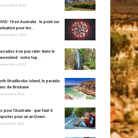
 novembre 2022
VID-19 en Australie : le point sur
 situation pour les...
 novembre 2022
scades à ne pas rater dans le
eensland : notre top...
 novembre 2022
rth Stradbroke Island, le paradis
anc de Brisbane
novembre 2022
c pour l’Australie : que faut-il
porter pour un an Down...
novembre 2022