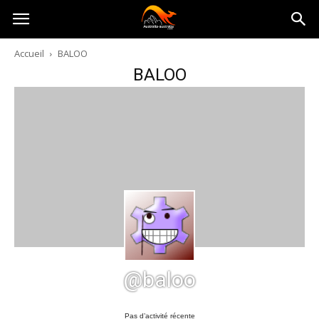
Australia-
Accueil
BALOO
BALOO
australie.com
@baloo
Pas d’activité récente