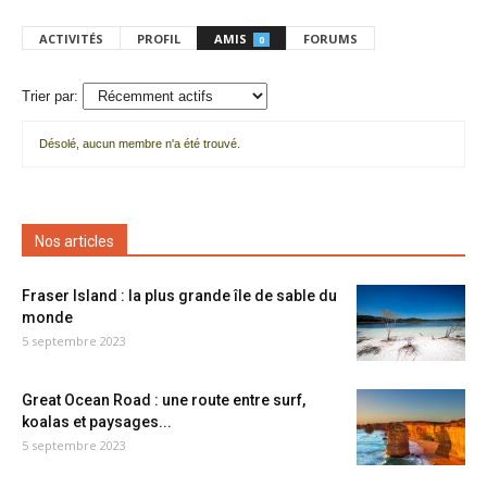
ACTIVITÉS
PROFIL
AMIS
FORUMS
0
Trier par:
Désolé, aucun membre n'a été trouvé.
Mes
amis
Nos articles
Fraser Island : la plus grande île de sable du
monde
5 septembre 2023
Great Ocean Road : une route entre surf,
koalas et paysages...
5 septembre 2023