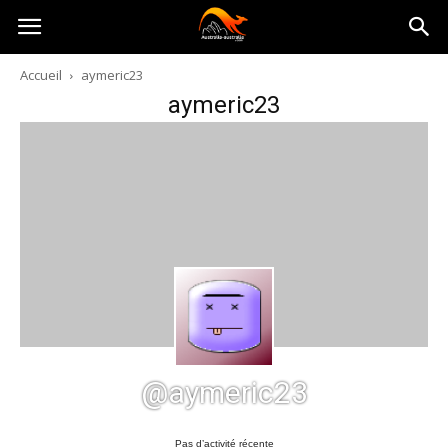
Australia-
Accueil
aymeric23
aymeric23
australie.com
@aymeric23
Pas d’activité récente