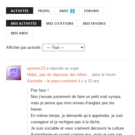
ACTIVITÉS
PROFIL
AMIS
FORUMS
0
MES ACTIVITÉS
MES CITATIONS
MES FAVORIS
MES AMIS
Afficher par activité:
aymeric23
a répondu au sujet
Helpx, pas de réponses des hôtes…
dans le forum
Australie – le pays-continent
il y a 15 ans
Pas faux !
Non j’essaie justement de faire un petit mail sympa,
mais je pense que mon niveau d’anglais peu les
freiner.
En même temps, je demande qu’à apprendre, je suis
courageux et je rechigne pas à la tâche…
Je suis sociable et veux vraiment découvrir la culture
Australienne en vivant comme eux, mais je sais pas