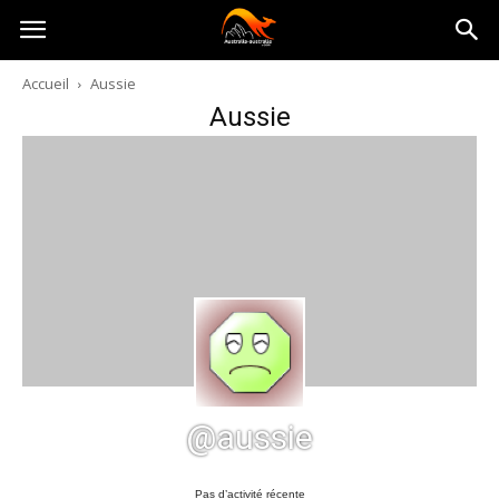
Australia-
Accueil
Aussie
Aussie
australie.com
@aussie
Pas d’activité récente