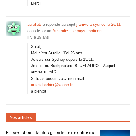
Merci
aurelieB
a répondu au sujet
j arrive a sydney le 26/11
dans le forum
Australie – le pays-continent
il y a 19 ans
Salut,
Moi c`est Aurelie. J`ai 26 ans
Je suis sur Sydney depuis le 19/11.
Je suis au Backpackers BLUEPARROT. Auquel
arrives tu toi ?
Si tu as besoin voici mon mail :
aureliebarbier@yahoo.fr
a bientot
Nos articles
Fraser Island : la plus grande île de sable du