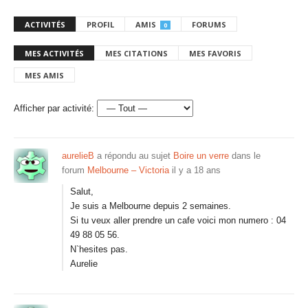
ACTIVITÉS
PROFIL
AMIS
FORUMS
0
MES ACTIVITÉS
MES CITATIONS
MES FAVORIS
MES AMIS
Afficher par activité:
aurelieB
a répondu au sujet
Boire un verre
dans le
forum
Melbourne – Victoria
il y a 18 ans
Salut,
Je suis a Melbourne depuis 2 semaines.
Si tu veux aller prendre un cafe voici mon numero : 04
49 88 05 56.
N`hesites pas.
Aurelie