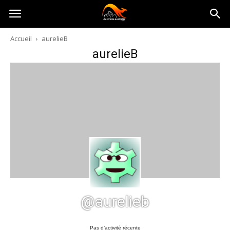
Australia-
Accueil
aurelieB
aurelieB
australie.com
@aurelieb
Pas d’activité récente