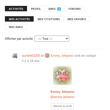
ACTIVITÉS
PROFIL
AMIS
FORUMS
2
MES ACTIVITÉS
MES CITATIONS
MES FAVORIS
MES AMIS
Afficher par activité:
aurelie63200
et
Emmy Jehanno
sont en contact
il y a 14 ans
Emmy Jehanno
@emmy-jehanno
Afficher le profil