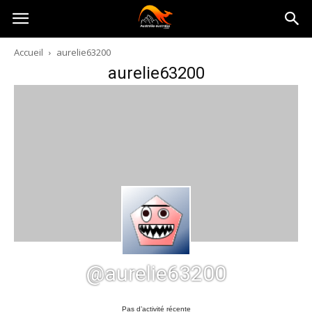
Australia-
Accueil
aurelie63200
aurelie63200
australie.com
@aurelie63200
Pas d’activité récente