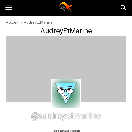
Australia-
Accueil
AudreyEtMarine
AudreyEtMarine
australie.com
@audreyetmarine
Pas d’activité récente