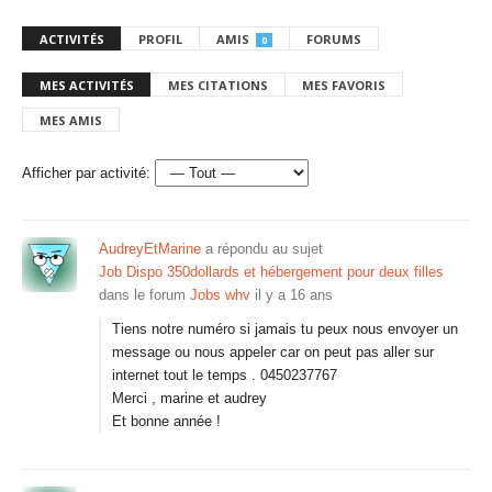
ACTIVITÉS
PROFIL
AMIS
FORUMS
0
MES ACTIVITÉS
MES CITATIONS
MES FAVORIS
MES AMIS
Afficher par activité:
AudreyEtMarine
a répondu au sujet
Job Dispo 350dollards et hébergement pour deux filles
dans le forum
Jobs whv
il y a 16 ans
Tiens notre numéro si jamais tu peux nous envoyer un
message ou nous appeler car on peut pas aller sur
internet tout le temps . 0450237767
Merci , marine et audrey
Et bonne année !