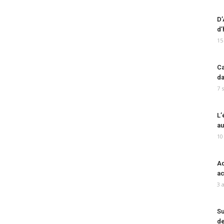
D’
d’
15
Ca
da
7 
L’
au
10
Ad
ac
3 
Su
de