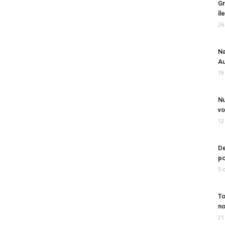
Gr
îl
26
Na
Au
19
Nu
vo
12
De
po
5 
To
no
21