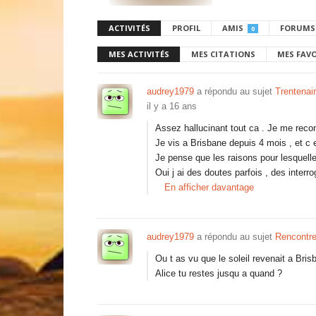
ACTIVITÉS
PROFIL
AMIS
FORUMS
0
MES ACTIVITÉS
MES CITATIONS
MES FAV
audrey1979
a répondu au sujet
Trentenair
il y a 16 ans
Assez hallucinant tout ca . Je me rec
Je vis a Brisbane depuis 4 mois , et c 
Je pense que les raisons pour lesquelle
Oui j ai des doutes parfois , des inter
En afficher davantage
audrey1979
a répondu au sujet
Rencontre
Ou t as vu que le soleil revenait a Bris
Alice tu restes jusqu a quand ?