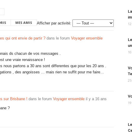
La
im
ORIS
MES AMIS
Afficher par activité:
12
es qui ont envie de partir ?
dans le forum
Voyager ensemble
Le
un
10
onnais ds chacun de vos messages .
est une vraie renaissance !
s nous partons a 30 ans sont differentes que pour les 20 ans .
Vo
rogations , des angoisses … mais rien ne suffit pour me faire…
Te
25
Vo
s sur Brisbane !
dans le forum
Voyager ensemble
il y a 16 ans
19
bane ?
Le
Ce