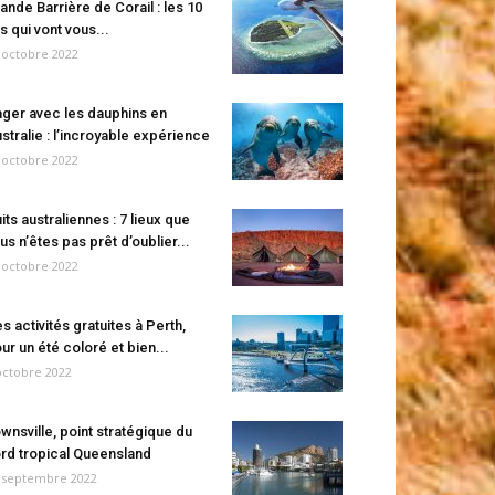
ande Barrière de Corail : les 10
es qui vont vous...
 octobre 2022
ger avec les dauphins en
stralie : l’incroyable expérience
 octobre 2022
its australiennes : 7 lieux que
us n’êtes pas prêt d’oublier...
 octobre 2022
s activités gratuites à Perth,
ur un été coloré et bien...
octobre 2022
wnsville, point stratégique du
rd tropical Queensland
 septembre 2022