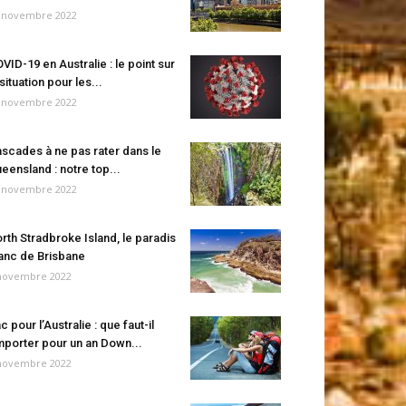
 novembre 2022
VID-19 en Australie : le point sur
 situation pour les...
 novembre 2022
scades à ne pas rater dans le
eensland : notre top...
 novembre 2022
rth Stradbroke Island, le paradis
anc de Brisbane
novembre 2022
c pour l’Australie : que faut-il
porter pour un an Down...
novembre 2022