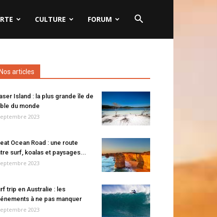
RTE
CULTURE
FORUM
Nos articles
aser Island : la plus grande île de
ble du monde
septembre 2023
eat Ocean Road : une route
tre surf, koalas et paysages...
septembre 2023
rf trip en Australie : les
énements à ne pas manquer
septembre 2023