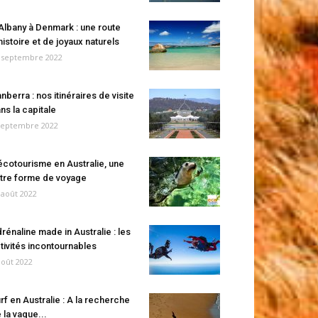
Albany à Denmark : une route
histoire et de joyaux naturels
 septembre 2022
nberra : nos itinéraires de visite
ns la capitale
septembre 2022
écotourisme en Australie, une
tre forme de voyage
 août 2022
rénaline made in Australie : les
tivités incontournables
août 2022
rf en Australie : A la recherche
 la vague...