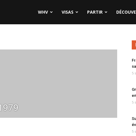
WHV
VISAS
PARTIR
DÉCOUVE
Fr
sa
5 
Gr
en
5 
1979
Su
év
5 