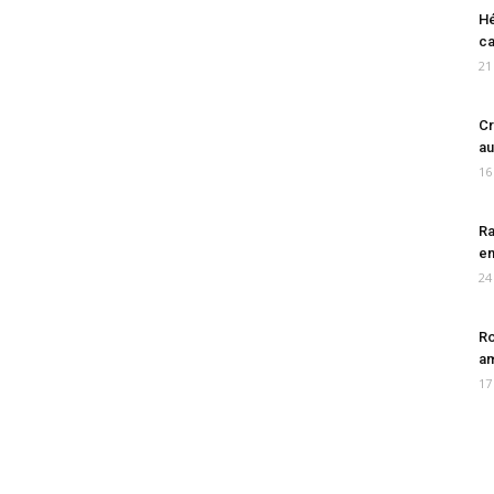
Hé
ca
21
Cr
au
16
Ra
en
24
Ro
am
17