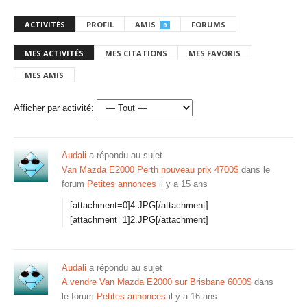
ACTIVITÉS
PROFIL
AMIS
FORUMS
0
MES ACTIVITÉS
MES CITATIONS
MES FAVORIS
MES AMIS
Afficher par activité:
Audali
a répondu au sujet
Van Mazda E2000 Perth nouveau prix 4700$
dans le
forum
Petites annonces
il y a 15 ans
[attachment=0]4.JPG[/attachment]
[attachment=1]2.JPG[/attachment]
Audali
a répondu au sujet
A vendre Van Mazda E2000 sur Brisbane 6000$
dans
le forum
Petites annonces
il y a 16 ans