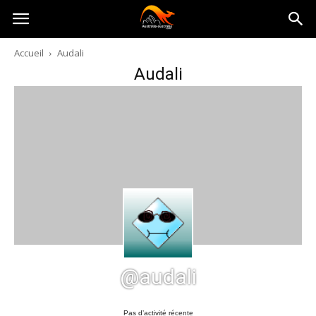
Australia-
Accueil
Audali
Audali
australie.com
@audali
Pas d’activité récente