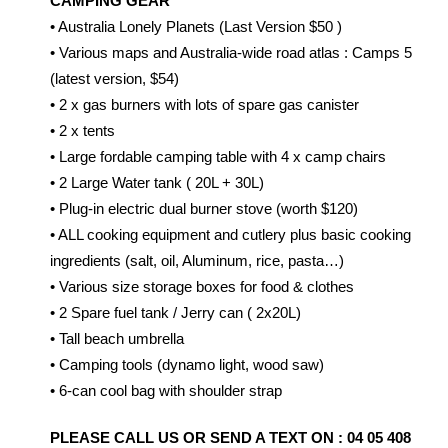
CAMPING GEAR
• Australia Lonely Planets (Last Version $50 )
• Various maps and Australia-wide road atlas : Camps 5
(latest version, $54)
• 2 x gas burners with lots of spare gas canister
• 2 x tents
• Large fordable camping table with 4 x camp chairs
• 2 Large Water tank ( 20L + 30L)
• Plug-in electric dual burner stove (worth $120)
• ALL cooking equipment and cutlery plus basic cooking
ingredients (salt, oil, Aluminum, rice, pasta…)
• Various size storage boxes for food & clothes
• 2 Spare fuel tank / Jerry can ( 2x20L)
• Tall beach umbrella
• Camping tools (dynamo light, wood saw)
• 6-can cool bag with shoulder strap
PLEASE CALL US OR SEND A TEXT ON : 04 05 408