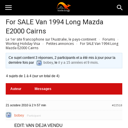
Australia-
For SALE Van 1994 Long Mazda
E2000 Cairns
australie.com
Le 1er site francophone sur l’Australie, le pays-continent
›
Forums
›
Working Holiday Visa
›
Petites annonces
›
For SALE Van 1994 Long
Mazda E2000 Cairns
Ce sujet contient 3 réponses, 2 participants et a été mis à jour pour la
dernière fois par
bobey
, le
il y a 15 années et 9 mois
.
4 sujets de 1 à 4 (sur un total de 4)
Auteur
Messages
21 octobre 2010 à 2 h 57 min
#22518
bobey
Participant
EDIT: VAN DEJA VENDU