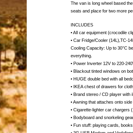
The van is long wheel based ther
seats and place for two more peo
INCLUDES
• All car equipment (crocodile cli
• Car Fridge/Cooler (14L),TC-14
Cooling Capacity: Up to 30°C b
everything.
• Power Inverter 12V to 220-24
• Blackout tinted windows on bo
• HUGE double bed with all bedd
• IKEA chest of drawers for clot
• Brand stereo / CD player wit
• Awning that attaches onto side
• Cigarette-lighter car charger
• Bodyboard and snorkeling gea
• Fun stuff: playing cards, boo
• 3G USB Modem and Vodafone