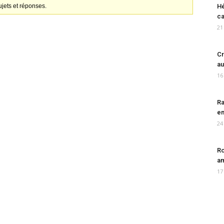
jets et réponses.
Hé
ca
21
Cr
au
16
Ra
en
24
Ro
am
17