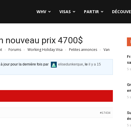
WHV
VISAS
PARTIR
DÉCOUVE
h nouveau prix 4700$
nt
›
Forums
›
Working Holiday Visa
›
Petites annonces
›
Van
Fr
sa
 à jour pour la dernière fois par
elisedunkerque
, le
il y a 15
5 
Gr
en
5 
Su
#17434
év
5 