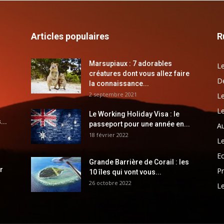
Articles populaires
R
Marsupiaux : 7 adorables
Le
créatures dont vous allez faire
Dé
la connaissance...
2 septembre 2021
Le
Le
Le Working Holiday Visa : le
...
passeport pour une année en...
Au
18 février 2022
Le
E
Grande Barrière de Corail : les
r
Pr
10 îles qui vont vous...
26 octobre 2022
Le