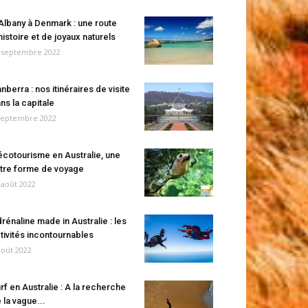
Albany à Denmark : une route
histoire et de joyaux naturels
 septembre 2022
nberra : nos itinéraires de visite
ns la capitale
septembre 2022
écotourisme en Australie, une
tre forme de voyage
 août 2022
rénaline made in Australie : les
tivités incontournables
août 2022
rf en Australie : A la recherche
 la vague...