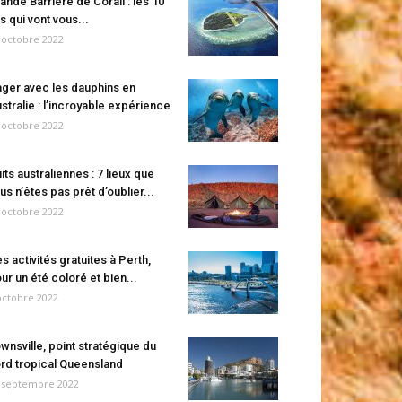
ande Barrière de Corail : les 10
es qui vont vous...
 octobre 2022
ger avec les dauphins en
stralie : l’incroyable expérience
 octobre 2022
its australiennes : 7 lieux que
us n’êtes pas prêt d’oublier...
 octobre 2022
s activités gratuites à Perth,
ur un été coloré et bien...
octobre 2022
wnsville, point stratégique du
rd tropical Queensland
 septembre 2022