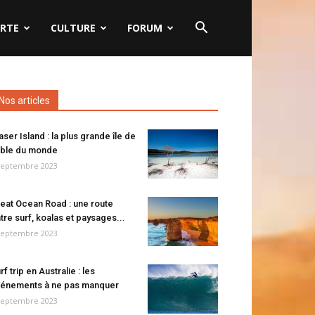
RTE
CULTURE
FORUM
Nos articles
aser Island : la plus grande île de
ble du monde
septembre 2023
eat Ocean Road : une route
tre surf, koalas et paysages...
septembre 2023
rf trip en Australie : les
énements à ne pas manquer
septembre 2023