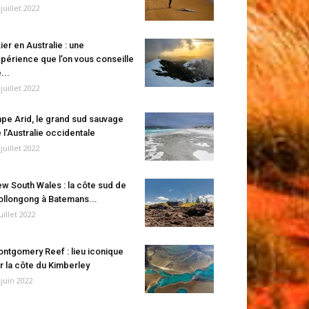
 juillet 2022
ier en Australie : une
périence que l’on vous conseille
...
 juillet 2022
pe Arid, le grand sud sauvage
 l’Australie occidentale
 juillet 2022
w South Wales : la côte sud de
llongong à Batemans...
juillet 2022
ntgomery Reef : lieu iconique
r la côte du Kimberley
 juin 2022