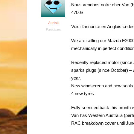
Nous vendons notre cher Van (boi
4700$
Audali
Voici l’annonce en Anglais ci-de
Participant
We are selling our Mazda E2000
mechanically in perfect conditio
Recently replaced motor (since 
sparks plugs (since October) – w
year.
New windscreen and new seals
4 new tyres
Fully serviced back this month wit
Van has Western Australia (perfec
RAC breakdown cover until Jun