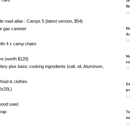
Gr
îl
26
e road atlas : Camps 5 (latest version, $54)
re gas canister
Na
Au
19
with 4 x camp chairs
Nu
ove (worth $120)
vo
ery plus basic cooking ingredients (salt, oil, Aluminum,
12
 food & clothes
De
 2x20L)
po
5 
 wood saw)
trap
To
no
21