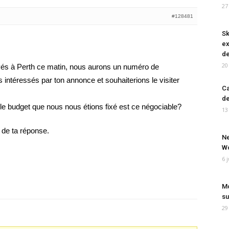
27
#128481
Sk
ex
de
20
és à Perth ce matin, nous aurons un numéro de
intéressés par ton annonce et souhaiterions le visiter
Ca
de
 le budget que nous nous étions fixé est ce négociable?
13
de ta réponse.
Ne
Wo
6 
Mo
su
29