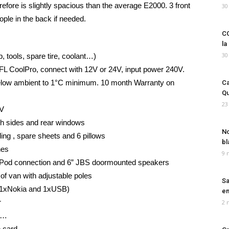
efore is slightly spacious than the average E2000. 3 front
30
ple in the back if needed.
CO
la
30
p, tools, spare tire, coolant…)
FL CoolPro, connect with 12V or 24V, input power 240V.
elow ambient to 1°C minimum. 10 month Warranty on
Ca
Qu
23
0V
th sides and rear windows
No
ing , spare sheets and 6 pillows
bl
hes
9 
h iPod connection and 6” JBS doormounted speakers
 of van with adjustable poles
Sa
s (1xNokia and 1xUSB)
em
r
2 
ks…
 card