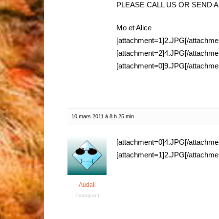
PLEASE CALL US OR SEND A T
Mo et Alice
[attachment=1]2.JPG[/attachme
[attachment=2]4.JPG[/attachme
[attachment=0]9.JPG[/attachme
10 mars 2011 à 8 h 25 min
[attachment=0]4.JPG[/attachme
[attachment=1]2.JPG[/attachme
Audali
Participant