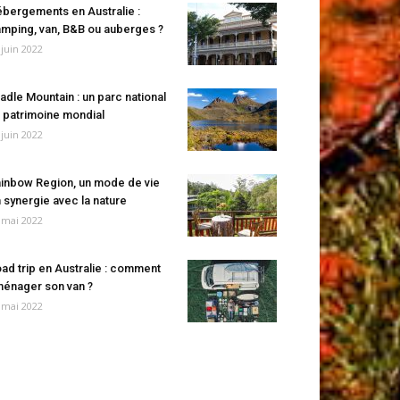
bergements en Australie :
mping, van, B&B ou auberges ?
 juin 2022
adle Mountain : un parc national
 patrimoine mondial
 juin 2022
inbow Region, un mode de vie
 synergie avec la nature
 mai 2022
ad trip en Australie : comment
énager son van ?
 mai 2022