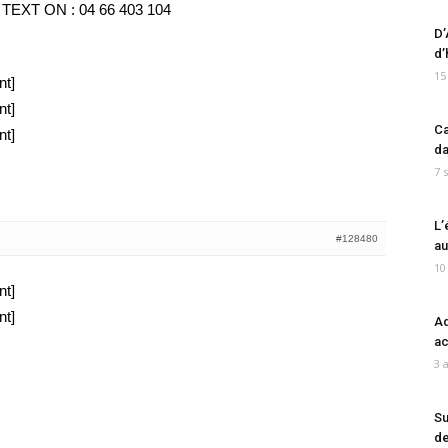
EXT ON : 04 66 403 104
D’
d’
15
nt]
nt]
Ca
nt]
da
7 
L’
#128480
au
10
nt]
nt]
Ad
ac
3 
Su
de