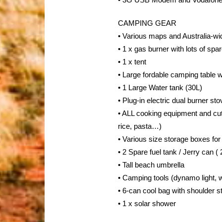
CAMPING GEAR
• Various maps and Australia-wid
• 1 x gas burner with lots of spa
• 1 x tent
• Large fordable camping table 
• 1 Large Water tank (30L)
• Plug-in electric dual burner st
• ALL cooking equipment and cutl
rice, pasta…)
• Various size storage boxes for
• 2 Spare fuel tank / Jerry can (
• Tall beach umbrella
• Camping tools (dynamo light,
• 6-can cool bag with shoulder s
• 1 x solar shower