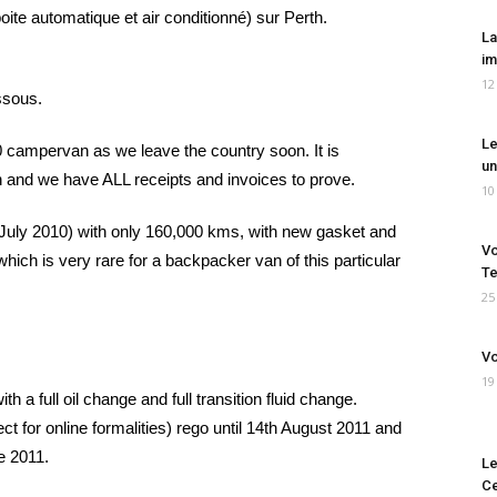
te automatique et air conditionné) sur Perth.
La
im
12
ssous.
Le
 campervan as we leave the country soon. It is
un
n and we have ALL receipts and invoices to prove.
10
July 2010) with only 160,000 kms, with new gasket and
Vo
hich is very rare for a backpacker van of this particular
Te
25
Vo
19
h a full oil change and full transition fluid change.
t for online formalities) rego until 14th August 2011 and
e 2011.
Le
Ce