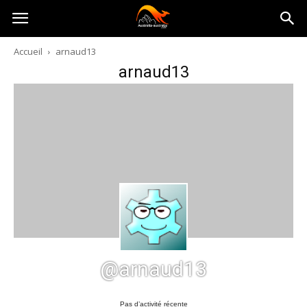
Australia-
Accueil
arnaud13
arnaud13
australie.com
@arnaud13
Pas d’activité récente