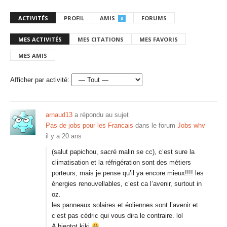
ACTIVITÉS
PROFIL
AMIS
FORUMS
0
MES ACTIVITÉS
MES CITATIONS
MES FAVORIS
MES AMIS
Afficher par activité:
arnaud13
a répondu au sujet
Pas de jobs pour les Francais
dans le forum
Jobs whv
il y a 20 ans
(salut papichou, sacré malin se cc), c’est sure la
climatisation et la réfrigération sont des métiers
porteurs, mais je pense qu’il ya encore mieux!!!! les
énergies renouvellables, c’est ca l’avenir, surtout in
oz.
les panneaux solaires et éoliennes sont l’avenir et
c’est pas cédric qui vous dira le contraire. lol
A bientot kiki
.