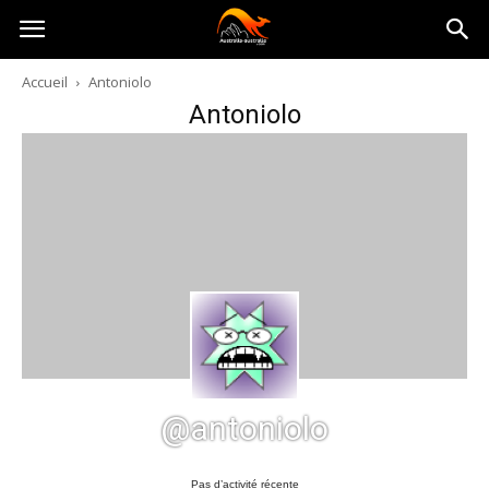
Australia-
Accueil
Antoniolo
Antoniolo
australie.com
@antoniolo
Pas d’activité récente