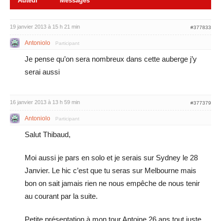
Auteur
Messages
19 janvier 2013 à 15 h 21 min
#377833
Antoniolo
Participant
Je pense qu’on sera nombreux dans cette auberge j’y
serai aussi
16 janvier 2013 à 13 h 59 min
#377379
Antoniolo
Participant
Salut Thibaud,
Moi aussi je pars en solo et je serais sur Sydney le 28
Janvier. Le hic c’est que tu seras sur Melbourne mais
bon on sait jamais rien ne nous empêche de nous tenir
au courant par la suite.
Petite présentation à mon tour Antoine 26 ans tout juste