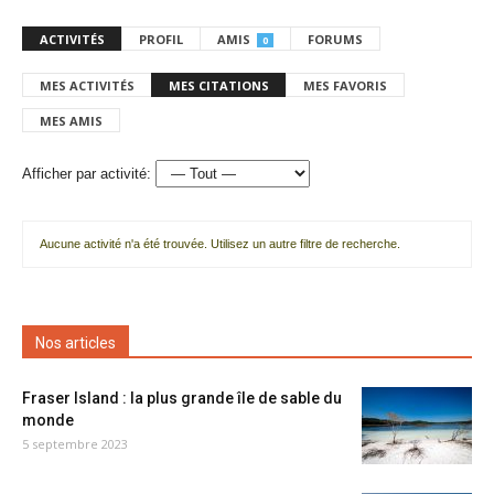
ACTIVITÉS
PROFIL
AMIS
FORUMS
0
MES ACTIVITÉS
MES CITATIONS
MES FAVORIS
MES AMIS
Afficher par activité:
Aucune activité n'a été trouvée. Utilisez un autre filtre de recherche.
Nos articles
Fraser Island : la plus grande île de sable du
monde
5 septembre 2023