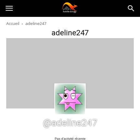
Australia-
Accueil
adeline247
adeline247
australie.com
@adeline247
Pas d’activité récente