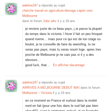
adeline247
a répondu au sujet
cherche travail en agriculture-élevage caprin vers
Melbourne
dans le forum
Jobs whv
il y a 18 ans
je reviens juste de ce beau pays, j ai passe la plupart
du temps dans le victoria. l hiver il fait un peu frisquet
quand meme… mais pour ce qui est de ton stage ou
boulot, je te conseille de faire du wwoofing, tu ne
seras pas paye, mais tu seras nourri loge. apres tres
proche de Melbourne je ne sais pas si il y a des
eleveurs…
good luck, that…
En afficher davantage
adeline247
a répondu au sujet
ARRIVEE A MELBOURNE DEBUT MAI
dans le forum
Melbourne – Victoria
il y a 19 ans
en ce moment en France et surtout dans la moitié
nord en fait (pour une fois dans le sud fait pas bien
chaud!!!), c’est le printemps estival, et en Australie