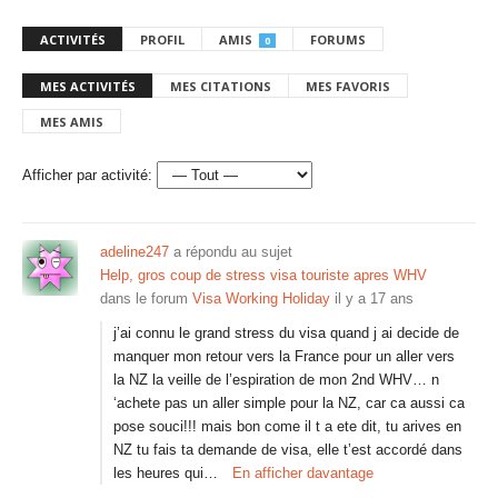
ACTIVITÉS
PROFIL
AMIS
FORUMS
0
MES ACTIVITÉS
MES CITATIONS
MES FAVORIS
MES AMIS
Afficher par activité:
adeline247
a répondu au sujet
Help, gros coup de stress visa touriste apres WHV
dans le forum
Visa Working Holiday
il y a 17 ans
j’ai connu le grand stress du visa quand j ai decide de
manquer mon retour vers la France pour un aller vers
la NZ la veille de l’espiration de mon 2nd WHV… n
‘achete pas un aller simple pour la NZ, car ca aussi ca
pose souci!!! mais bon come il t a ete dit, tu arives en
NZ tu fais ta demande de visa, elle t’est accordé dans
les heures qui…
En afficher davantage