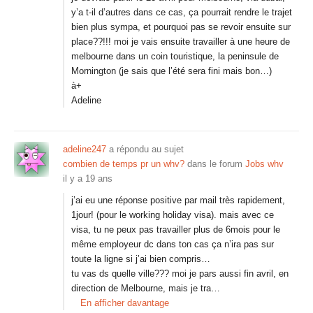
y’a t-il d’autres dans ce cas, ça pourrait rendre le trajet
bien plus sympa, et pourquoi pas se revoir ensuite sur
place??!!! moi je vais ensuite travailler à une heure de
melbourne dans un coin touristique, la peninsule de
Mornington (je sais que l’été sera fini mais bon…)
à+
Adeline
adeline247
a répondu au sujet
combien de temps pr un whv?
dans le forum
Jobs whv
il y a 19 ans
j’ai eu une réponse positive par mail très rapidement,
1jour! (pour le working holiday visa). mais avec ce
visa, tu ne peux pas travailler plus de 6mois pour le
même employeur dc dans ton cas ça n’ira pas sur
toute la ligne si j’ai bien compris…
tu vas ds quelle ville??? moi je pars aussi fin avril, en
direction de Melbourne, mais je tra…
En afficher davantage